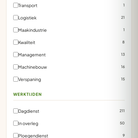
Transport
1
Logistiek
21
Maakindustrie
1
Kwaliteit
8
Management
13
Machinebouw
16
Verspaning
15
WERKTIJDEN
Dagdienst
211
In overleg
50
Ploegendienst
9