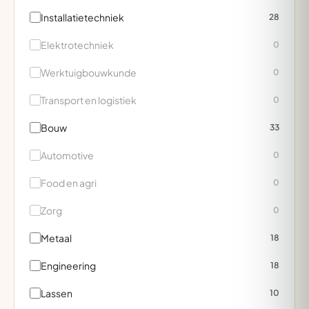
Installatietechniek
28
Elektrotechniek
0
Werktuigbouwkunde
0
Transport en logistiek
0
Bouw
33
Automotive
0
Food en agri
0
Zorg
0
Metaal
18
Engineering
18
Lassen
10