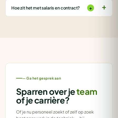
+
Hoe zit het met salaris en contract?
— Ga het gesprek aan
Sparren over je
team
of je carrière?
Of je nu personeel zoekt of zelf op zoek