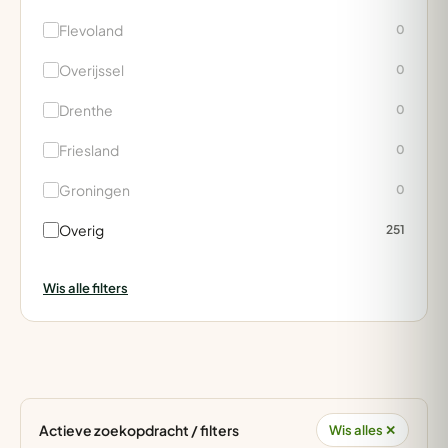
Flevoland
0
Overijssel
0
Drenthe
0
Friesland
0
Groningen
0
Overig
251
Wis alle filters
Actieve zoekopdracht / filters
Wis alles ✕