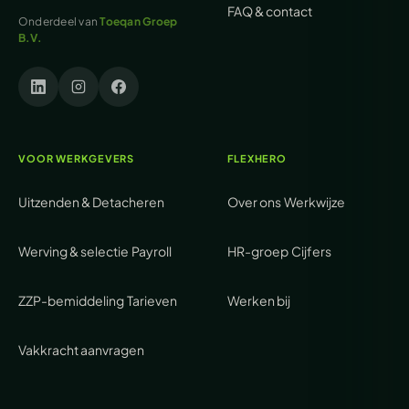
FAQ & contact
Onderdeel van
Toeqan Groep
B.V.
VOOR WERKGEVERS
FLEXHERO
Uitzenden & Detacheren
Over ons
Werkwijze
Werving & selectie
Payroll
HR-groep
Cijfers
ZZP-bemiddeling
Tarieven
Werken bij
Vakkracht aanvragen