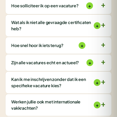
+
Hoe solliciteer ik op een vacature?
Wat als ik niet alle gevraagde certificaten
+
heb?
+
Hoe snel hoor ik iets terug?
+
Zijn alle vacatures echt en actueel?
Kan ik me inschrijven zonder dat ik een
+
specifieke vacature kies?
Werken jullie ook met internationale
+
vakkrachten?