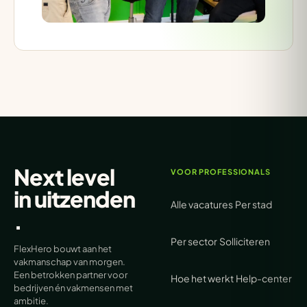
Next level
VOOR PROFESSIONALS
in
uitzenden
Alle vacatures
Per stad
.
Per sector
Solliciteren
FlexHero bouwt aan het
vakmanschap van morgen.
Een betrokken partner voor
Hoe het werkt
Help-center
bedrijven én vakmensen met
ambitie.