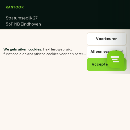
KANTOOR
Stratumsedijk 27
5611 NB Eindhoven
+31 (0) 85 62 05 000
Voorkeuren
We gebruiken cookies.
FlexHero gebruikt
Alleen essentieel
sales@flexhero.com
functionele en analytische cookies voor een betere
ervaring. Klik op
Accepteer alles
of stel zelf in
welke categorieën je toestaat.
Cookie-verklaring
Accepteer alles
recruitment@flexhero.com
→
Vakkracht aanvragen →
backoffice@flexhero.com
© 2026 FlexHero B.V. · KvK 95074902 · BTW NL866991013B01
Privacy
Voorwaarden
Cookies
Sitemap