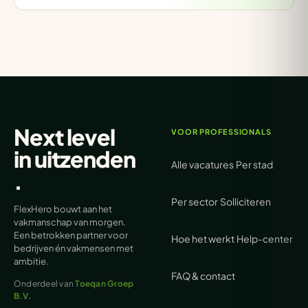
Next level
VOOR PROFESSIONALS
in
uitzenden
Alle vacatures
Per stad
.
Per sector
Solliciteren
FlexHero bouwt aan het
vakmanschap van morgen.
Een betrokken partner voor
Hoe het werkt
Help-center
bedrijven én vakmensen met
ambitie.
FAQ & contact
Onderdeel van
Toeqan Groep
B.V.