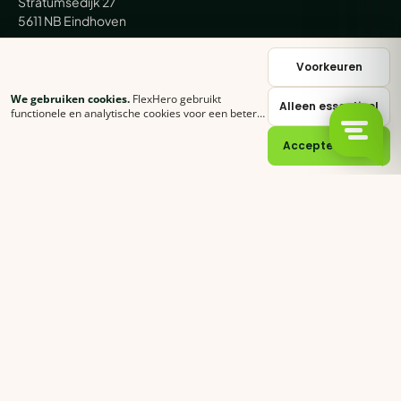
Stratumsedijk 27
5611 NB Eindhoven
+31 (0) 85 62 05 000
Voorkeuren
We gebruiken cookies.
FlexHero gebruikt
Alleen essentieel
sales@flexhero.com
functionele en analytische cookies voor een betere
ervaring. Klik op
Accepteer alles
of stel zelf in
welke categorieën je toestaat.
Cookie-verklaring
Accepteer alles
recruitment@flexhero.com
→
Vakkracht aanvragen →
backoffice@flexhero.com
© 2026 FlexHero B.V. · KvK 95074902 · BTW NL866991013B01
Privacy
Voorwaarden
Cookies
Sitemap