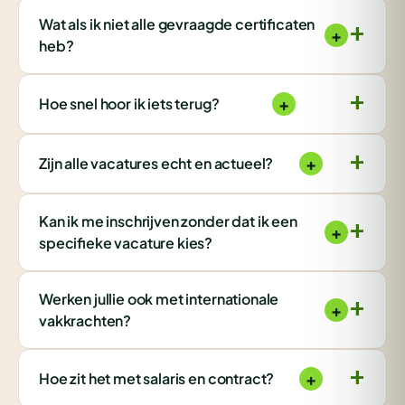
Wat als ik niet alle gevraagde certificaten
+
heb?
+
Hoe snel hoor ik iets terug?
+
Zijn alle vacatures echt en actueel?
Kan ik me inschrijven zonder dat ik een
+
specifieke vacature kies?
Werken jullie ook met internationale
+
vakkrachten?
+
Hoe zit het met salaris en contract?