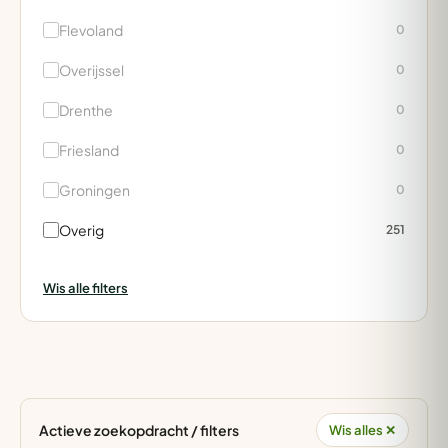
Flevoland
0
Overijssel
0
Drenthe
0
Friesland
0
Groningen
0
Overig
251
Wis alle filters
Actieve zoekopdracht / filters
Wis alles ✕