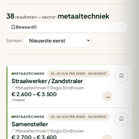
38
metaaltechniek
resultaten — sector:
Bewaard
0
Sorteer:
METAALTECHNIEK
32-40 UUR PER WEEK · DAGDIENST
Straalwerker / Zandstraler
Metaaltechniek
Regio Eindhoven
€ 2.600 – € 3.500
→
/ maand
METAALTECHNIEK
32-40 UUR PER WEEK · DAGDIENST
Samensteller
Metaaltechniek
Regio Eindhoven
€ 2.700 – € 3.600