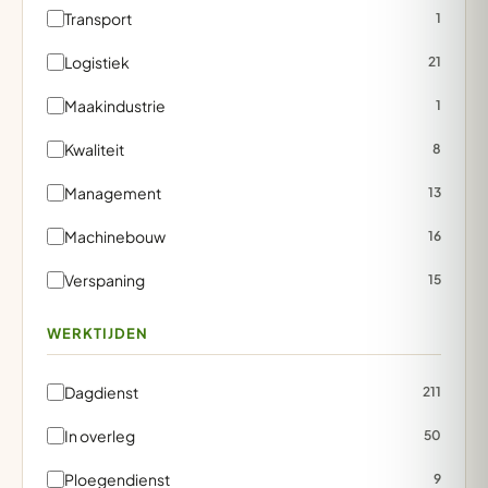
Transport
1
Logistiek
21
Maakindustrie
1
Kwaliteit
8
Management
13
Machinebouw
16
Verspaning
15
WERKTIJDEN
Dagdienst
211
In overleg
50
Ploegendienst
9