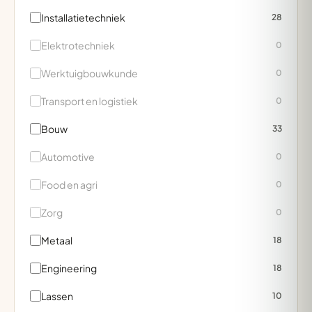
Installatietechniek
28
Elektrotechniek
0
Werktuigbouwkunde
0
Transport en logistiek
0
Bouw
33
Automotive
0
Food en agri
0
Zorg
0
Metaal
18
Engineering
18
Lassen
10