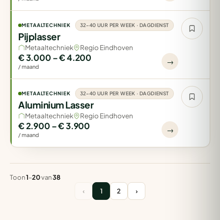
METAALTECHNIEK
32-40 UUR PER WEEK · DAGDIENST
Pijplasser
Metaaltechniek
Regio Eindhoven
€ 3.000 – € 4.200
→
/ maand
METAALTECHNIEK
32-40 UUR PER WEEK · DAGDIENST
Aluminium Lasser
Metaaltechniek
Regio Eindhoven
€ 2.900 – € 3.900
→
/ maand
Toon
1
–
20
van
38
‹
1
2
›