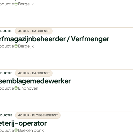
oductie
Bergeijk
DUCTIE
40 UUR · DAGDIENST
rfmagazijnbeheerder / Verfmenger
oductie
Bergeijk
DUCTIE
40 UUR · DAGDIENST
semblagemedewerker
oductie
Eindhoven
DUCTIE
40 UUR · PLOEGENDIENST
eterij-operator
oductie
Beek en Donk