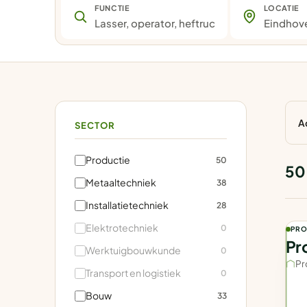
FUNCTIE
LOCATIE
A
SECTOR
Productie
50
50
Metaaltechniek
38
Installatietechniek
28
Elektrotechniek
0
PRO
Pr
Werktuigbouwkunde
0
Pr
Transport en logistiek
0
Bouw
33