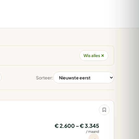
Wis alles ✕
Sorteer:
€ 2.600 – € 3.345
/ maand
→