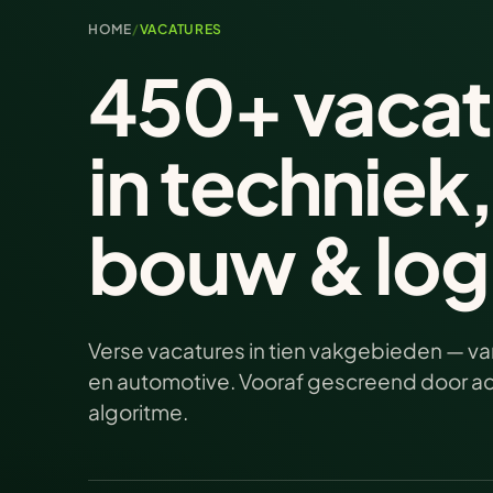
HOME
/
VACATURES
450+ vacat
in techniek
bouw & logi
Verse vacatures in tien vakgebieden — van
en automotive. Vooraf gescreend door adv
algoritme.