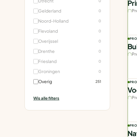
Utrecht
0
Pr
Gelderland
Pr
0
Noord-Holland
0
Flevoland
0
PRO
Overijssel
0
Bu
Drenthe
0
Pr
Friesland
0
Groningen
0
Overig
251
PRO
Vo
Pr
Wis alle filters
PRO
Na