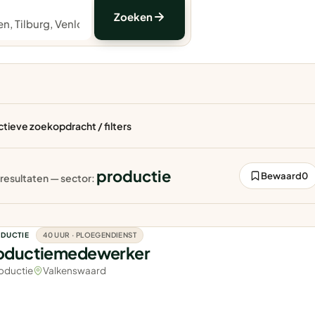
Zoeken
ctieve zoekopdracht / filters
productie
Bewaard
0
resultaten — sector:
DUCTIE
40 UUR · PLOEGENDIENST
oductiemedewerker
oductie
Valkenswaard