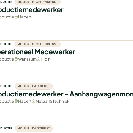
DUCTIE
40 UUR · PLOEGENDIENST
oductiemedewerker
oductie
Hapert
DUCTIE
40 UUR · PLOEGENDIENST
erationeel Medewerker
oductie
Wanssum
Hibin
DUCTIE
40 UUR · DAGDIENST
oductiemedewerker – Aanhangwagenmo
oductie
Hapert
Metaal & Techniek
DUCTIE
40 UUR · DAGDIENST