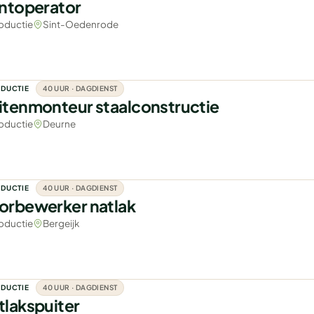
intoperator
oductie
Sint-Oedenrode
DUCTIE
40 UUR · DAGDIENST
itenmonteur staalconstructie
oductie
Deurne
DUCTIE
40 UUR · DAGDIENST
orbewerker natlak
oductie
Bergeijk
DUCTIE
40 UUR · DAGDIENST
tlakspuiter