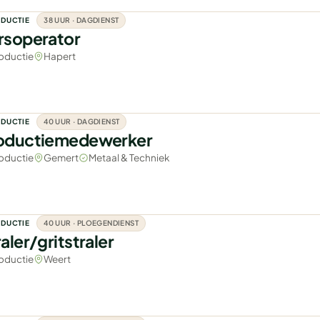
DUCTIE
38 UUR · DAGDIENST
rsoperator
oductie
Hapert
DUCTIE
40 UUR · DAGDIENST
oductiemedewerker
oductie
Gemert
Metaal & Techniek
DUCTIE
40 UUR · PLOEGENDIENST
aler/gritstraler
oductie
Weert