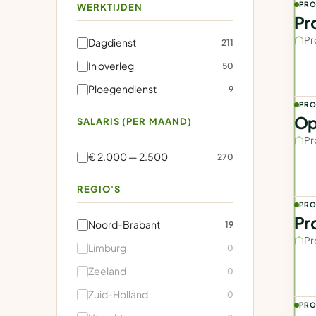
PRO
WERKTIJDEN
Pr
Pr
Dagdienst
211
In overleg
50
Ploegendienst
9
PRO
Op
SALARIS (PER MAAND)
Pr
€ 2.000 — 2.500
270
REGIO'S
PRO
Pr
Noord-Brabant
19
Pr
Limburg
0
Zeeland
0
Zuid-Holland
0
PRO