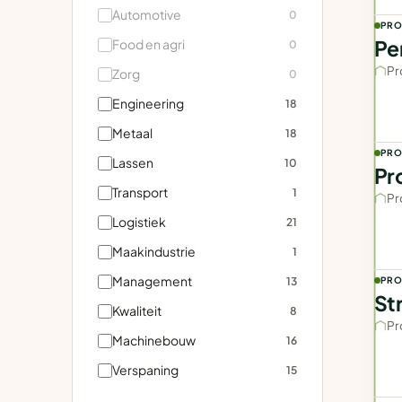
Automotive
0
PRO
Pe
Food en agri
0
Pr
Zorg
0
Engineering
18
Metaal
18
PRO
Lassen
10
Pr
Transport
1
Pr
Logistiek
21
Maakindustrie
1
Management
13
PRO
Str
Kwaliteit
8
Pr
Machinebouw
16
Verspaning
15