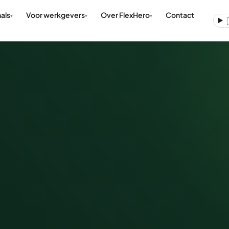
als
Voor werkgevers
Over FlexHero
Contact