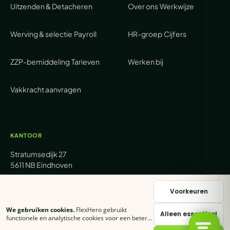
Uitzenden & Detacheren
Over ons
Werkwijze
Werving & selectie
Payroll
HR-groep
Cijfers
ZZP-bemiddeling
Tarieven
Werken bij
Vakkracht aanvragen
KANTOOR
Stratumsedijk 27
5611 NB Eindhoven
+31 (0) 85 62 05 000
Voorkeuren
We gebruiken cookies.
FlexHero gebruikt
Alleen essentieel
sales@flexhero.com
functionele en analytische cookies voor een betere
ervaring. Klik op
Accepteer alles
of stel zelf in