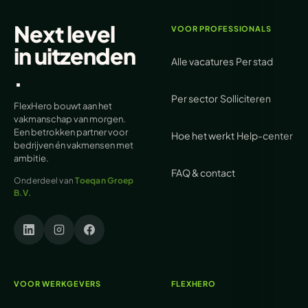
Next level
VOOR PROFESSIONALS
in
uitzenden
Alle vacatures
Per stad
.
Per sector
Solliciteren
FlexHero bouwt aan het
vakmanschap van morgen.
Een betrokken partner voor
Hoe het werkt
Help-center
bedrijven én vakmensen met
ambitie.
FAQ & contact
Onderdeel van
Toeqan Groep
B.V.
VOOR WERKGEVERS
FLEXHERO