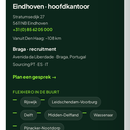
Eindhoven · hoofdkantoor
Stratumsedijk 27
5611 NB Eindhoven
+31 (0) 85 62 05 000
Vanuit Den Haag: ~108 km
Braga · recruitment
Avenida da Liberdade · Braga, Portugal
Sourcing PT · ES · IT
Plan een gesprek →
FLEXHERO IN DE BUURT
Rijswijk
Leidschendam-Voorburg
Delft
Midden-Delfland
Wassenaar
Pijnacker-Nootdorp