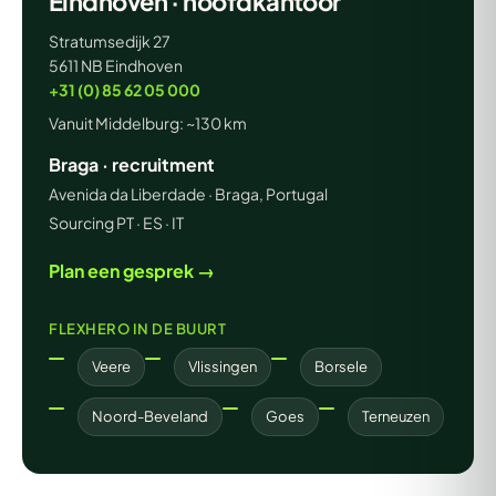
Eindhoven · hoofdkantoor
Stratumsedijk 27
5611 NB Eindhoven
+31 (0) 85 62 05 000
Vanuit Middelburg: ~130 km
Braga · recruitment
Avenida da Liberdade · Braga, Portugal
Sourcing PT · ES · IT
Plan een gesprek →
FLEXHERO IN DE BUURT
Veere
Vlissingen
Borsele
Noord-Beveland
Goes
Terneuzen