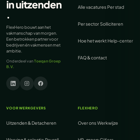
in
uitzenden
Alle vacatures
Per stad
.
Per sector
Solliciteren
FlexHero bouwt aan het
vakmanschap van morgen.
Een betrokken partner voor
Hoe het werkt
Help-center
bedrijven én vakmensen met
ambitie.
FAQ & contact
Onderdeel van
Toeqan Groep
B.V.
VOOR WERKGEVERS
FLEXHERO
Uitzenden & Detacheren
Over ons
Werkwijze
Werving & selectie
Payroll
HR-groep
Cijfers