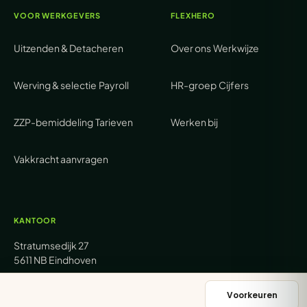
VOOR WERKGEVERS
FLEXHERO
Uitzenden & Detacheren
Over ons
Werkwijze
Werving & selectie
Payroll
HR-groep
Cijfers
ZZP-bemiddeling
Tarieven
Werken bij
Vakkracht aanvragen
KANTOOR
Stratumsedijk 27
5611 NB Eindhoven
+31 (0) 85 62 05 000
Voorkeuren