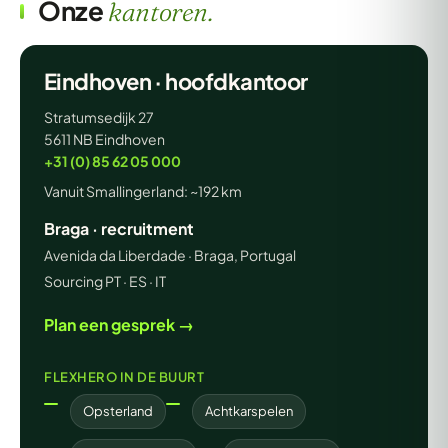
Onze
kantoren.
Eindhoven · hoofdkantoor
Stratumsedijk 27
5611 NB Eindhoven
+31 (0) 85 62 05 000
Vanuit Smallingerland: ~192 km
Braga · recruitment
Avenida da Liberdade · Braga, Portugal
Sourcing PT · ES · IT
Plan een gesprek →
FLEXHERO IN DE BUURT
Opsterland
Achtkarspelen