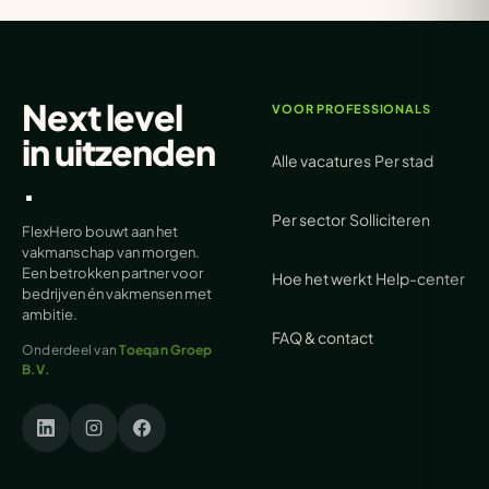
Next level
VOOR PROFESSIONALS
in
uitzenden
Alle vacatures
Per stad
.
Per sector
Solliciteren
FlexHero bouwt aan het
vakmanschap van morgen.
Een betrokken partner voor
Hoe het werkt
Help-center
bedrijven én vakmensen met
ambitie.
FAQ & contact
Onderdeel van
Toeqan Groep
B.V.