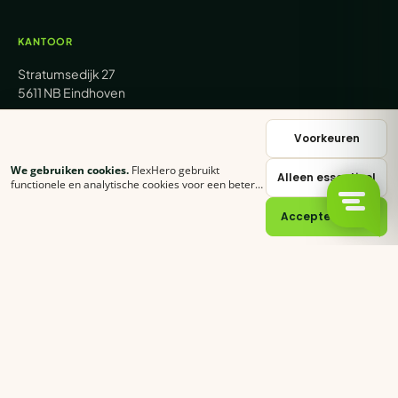
KANTOOR
Stratumsedijk 27
5611 NB Eindhoven
+31 (0) 85 62 05 000
Voorkeuren
We gebruiken cookies.
FlexHero gebruikt
Alleen essentieel
sales@flexhero.com
functionele en analytische cookies voor een betere
ervaring. Klik op
Accepteer alles
of stel zelf in
welke categorieën je toestaat.
Cookie-verklaring
Accepteer alles
recruitment@flexhero.com
→
Vakkracht aanvragen →
backoffice@flexhero.com
© 2026 FlexHero B.V. · KvK 95074902 · BTW NL866991013B01