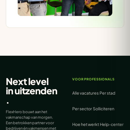
Next level
VOOR PROFESSIONALS
in
uitzenden
Alle vacatures
Per stad
.
Per sector
Solliciteren
FlexHero bouwt aan het
vakmanschap van morgen.
Een betrokken partner voor
Hoe het werkt
Help-center
bedrijven én vakmensen met