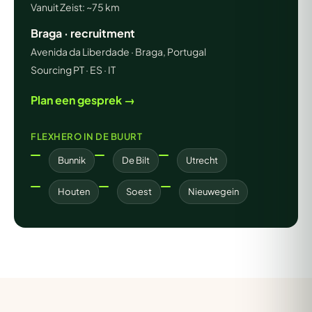
Vanuit Zeist: ~75 km
Braga · recruitment
Avenida da Liberdade · Braga, Portugal
Sourcing PT · ES · IT
Plan een gesprek →
FLEXHERO IN DE BUURT
Bunnik
De Bilt
Utrecht
Houten
Soest
Nieuwegein