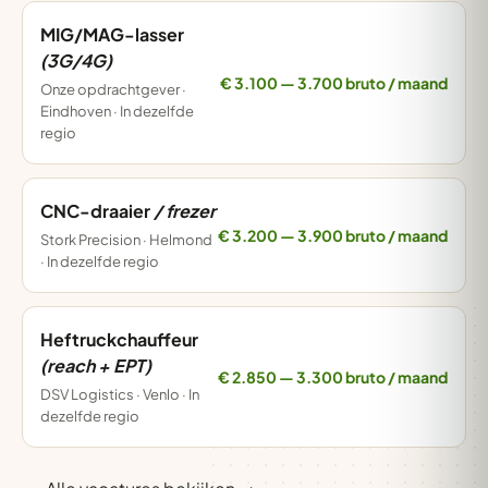
MIG/MAG-lasser
(3G/4G)
€ 3.100 — 3.700 bruto / maand
Onze opdrachtgever ·
Eindhoven · In dezelfde
regio
CNC-draaier
/ frezer
€ 3.200 — 3.900 bruto / maand
Stork Precision · Helmond
· In dezelfde regio
Heftruckchauffeur
(reach + EPT)
€ 2.850 — 3.300 bruto / maand
DSV Logistics · Venlo · In
dezelfde regio