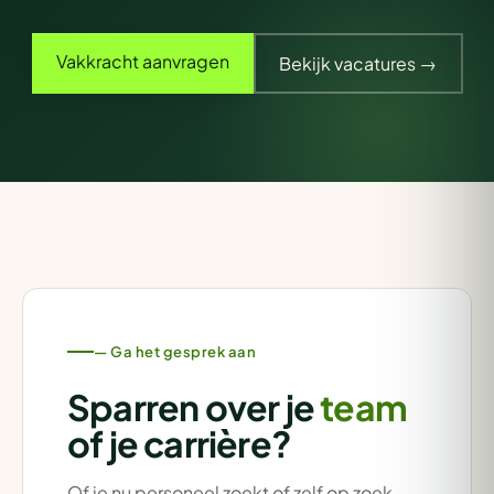
Vakkracht aanvragen
Bekijk vacatures →
— Ga het gesprek aan
Sparren over je
team
of je carrière?
Of je nu personeel zoekt of zelf op zoek