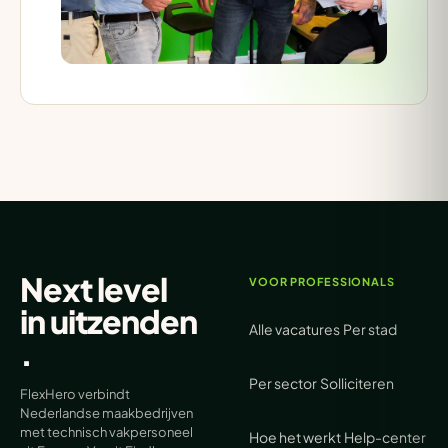
Next level
VOOR PROFESSIONALS
in
uitzenden
Alle vacatures
Per stad
.
Per sector
Solliciteren
FlexHero verbindt
Nederlandse maakbedrijven
met technisch vakpersoneel
Hoe het werkt
Help-center