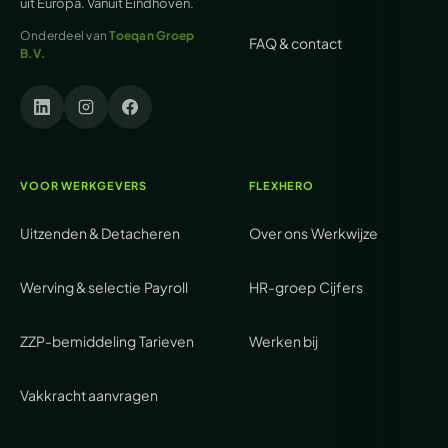
uit Europa. Vanuit Eindhoven.
Onderdeel van
Toeqan Groep
FAQ & contact
B.V.
VOOR WERKGEVERS
FLEXHERO
Uitzenden & Detacheren
Over ons
Werkwijze
Werving & selectie
Payroll
HR-groep
Cijfers
ZZP-bemiddeling
Tarieven
Werken bij
Vakkracht aanvragen