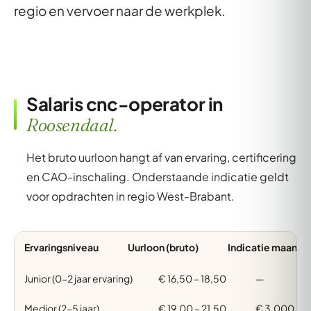
regio en vervoer naar de werkplek.
Salaris cnc-operator in
Roosendaal.
Het bruto uurloon hangt af van ervaring, certificering
en CAO-inschaling. Onderstaande indicatie geldt
voor opdrachten in regio West-Brabant.
Ervaringsniveau
Uurloon (bruto)
Indicatie maand (
Junior (0-2 jaar ervaring)
€ 16,50 – 18,50
—
Medior (2-5 jaar)
€ 19,00 – 21,50
€ 3.000 – 3