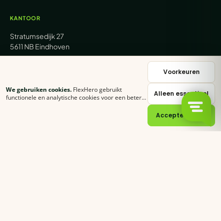
KANTOOR
Stratumsedijk 27
5611 NB Eindhoven
+31 (0) 85 62 05 000
Voorkeuren
We gebruiken cookies.
FlexHero gebruikt
Alleen essentieel
sales@flexhero.com
functionele en analytische cookies voor een betere
ervaring. Klik op
Accepteer alles
of stel zelf in
welke categorieën je toestaat.
Cookie-verklaring
Accepteer alles
recruitment@flexhero.com
→
Vakkracht aanvragen →
backoffice@flexhero.com
© 2026 FlexHero B.V. · KvK 95074902 · BTW NL866991013B01