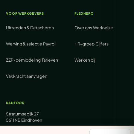
VOOR WERKGEVERS
FLEXHERO
Uitzenden & Detacheren
Over ons
Werkwijze
Werving & selectie
Payroll
HR-groep
Cijfers
ZZP-bemiddeling
Tarieven
Werken bij
Vakkracht aanvragen
KANTOOR
Stratumsedijk 27
5611 NB Eindhoven
+31 (0) 85 62 05 000