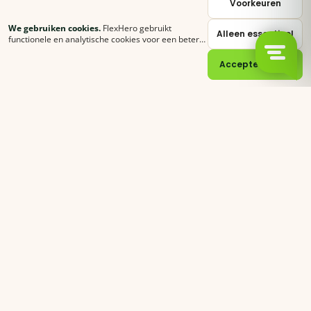
Voorkeuren
We gebruiken cookies.
FlexHero gebruikt
Alleen essentieel
sales@flexhero.com
functionele en analytische cookies voor een betere
ervaring. Klik op
Accepteer alles
of stel zelf in
welke categorieën je toestaat.
Cookie-verklaring
Accepteer alles
recruitment@flexhero.com
→
Vakkracht aanvragen →
backoffice@flexhero.com
© 2026 FlexHero B.V. · KvK 95074902 · BTW NL866991013B01
Privacy
Voorwaarden
Cookies
Sitemap