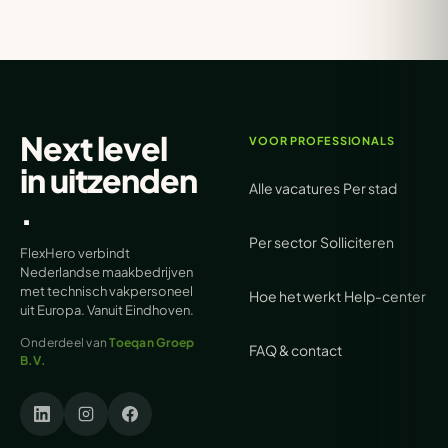
Next level
VOOR PROFESSIONALS
in
uitzenden
Alle vacatures
Per stad
.
Per sector
Solliciteren
FlexHero verbindt
Nederlandse maakbedrijven
met technisch vakpersoneel
Hoe het werkt
Help-center
uit Europa. Vanuit Eindhoven.
Onderdeel van
Toeqan Groep
FAQ & contact
B.V.