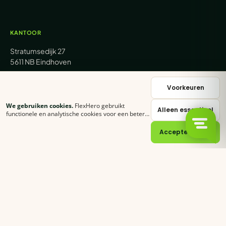
KANTOOR
Stratumsedijk 27
5611 NB Eindhoven
+31 (0) 85 62 05 000
Voorkeuren
We gebruiken cookies.
FlexHero gebruikt
Alleen essentieel
sales@flexhero.com
functionele en analytische cookies voor een betere
ervaring. Klik op
Accepteer alles
of stel zelf in
welke categorieën je toestaat.
Cookie-verklaring
Accepteer alles
recruitment@flexhero.com
→
Vakkracht aanvragen →
backoffice@flexhero.com