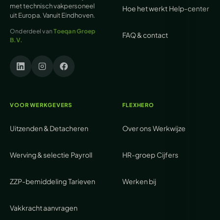
met technisch vakpersoneel
Hoe het werkt
Help-center
uit Europa. Vanuit Eindhoven.
Onderdeel van
Toeqan Groep
FAQ & contact
B.V.
VOOR WERKGEVERS
FLEXHERO
Uitzenden & Detacheren
Over ons
Werkwijze
Werving & selectie
Payroll
HR-groep
Cijfers
ZZP-bemiddeling
Tarieven
Werken bij
Vakkracht aanvragen