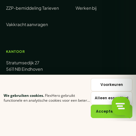
ZZP-bemiddeling
Tarieven
Werken bij
Vakkracht aanvragen
KANTOOR
Stratumsedijk 27
5611 NB Eindhoven
+31 (0) 85 62 05 000
Voorkeuren
We gebruiken cookies.
FlexHero gebruikt
Alleen essentieel
sales@flexhero.com
functionele en analytische cookies voor een betere
ervaring. Klik op
Accepteer alles
of stel zelf in
welke categorieën je toestaat.
Cookie-verklaring
Accepteer alles
recruitment@flexhero.com
→
Vakkracht aanvragen →
backoffice@flexhero.com