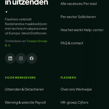
in
uitzenden
Alle vacatures
Per stad
.
Per sector
Solliciteren
FlexHero verbindt
Nederlandse maakbedrijven
met technisch vakpersoneel
Hoe het werkt
Help-center
uit Europa. Vanuit Eindhoven.
Onderdeel van
Toeqan Groep
FAQ & contact
B.V.
VOOR WERKGEVERS
FLEXHERO
Uitzenden & Detacheren
Over ons
Werkwijze
Werving & selectie
Payroll
HR-groep
Cijfers