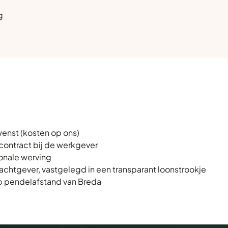
g
.
enst (kosten op ons)
contract bij de werkgever
ionale werving
achtgever, vastgelegd in een transparant loonstrookje
p pendelafstand van Breda