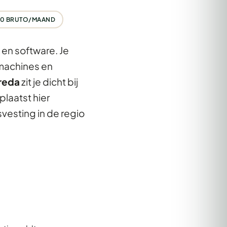
100 BRUTO/MAAND
en software. Je
machines en
reda
zit je dicht bij
laatst hier
vesting in de regio