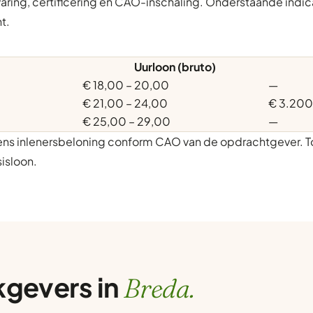
varing, certificering en CAO-inschaling. Onderstaande indic
t.
Uurloon (bruto)
€ 18,00 – 20,00
—
€ 21,00 – 24,00
€ 3.200
€ 25,00 – 29,00
—
gens inlenersbeloning conform CAO van de opdrachtgever. T
isloon.
kgevers in
Breda.