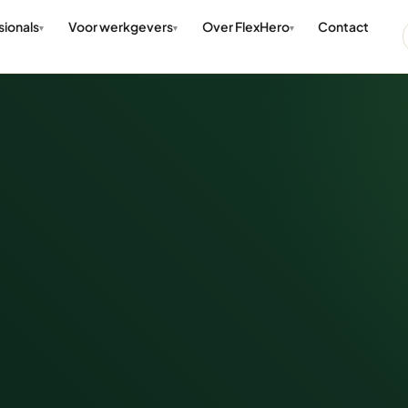
sionals
Voor werkgevers
Over FlexHero
Contact