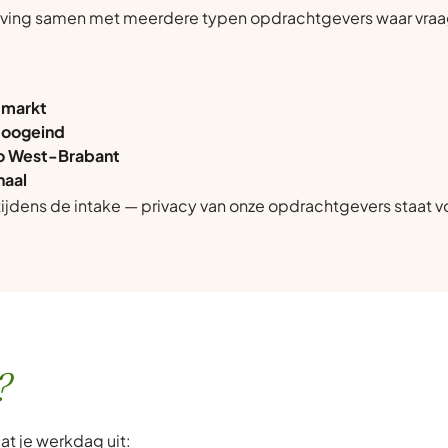
ving samen met meerdere typen opdrachtgevers waar vraag
 markt
Hoogeind
o West-Brabant
naal
jdens de intake — privacy van onze opdrachtgevers staat v
?
at je werkdag uit: