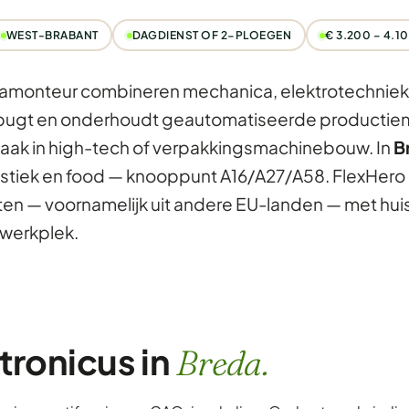
WEST-BRABANT
DAGDIENST OF 2-PLOEGEN
€ 3.200 – 4.
amonteur combineren mechanica, elektrotechniek 
bugt en onderhoudt geautomatiseerde productie
aak in high-tech of verpakkingsmachinebouw. In
B
istiek en food — knooppunt A16/A27/A58. FlexHero p
ten — voornamelijk uit andere EU-landen — met huis
 werkplek.
tronicus in
Breda.