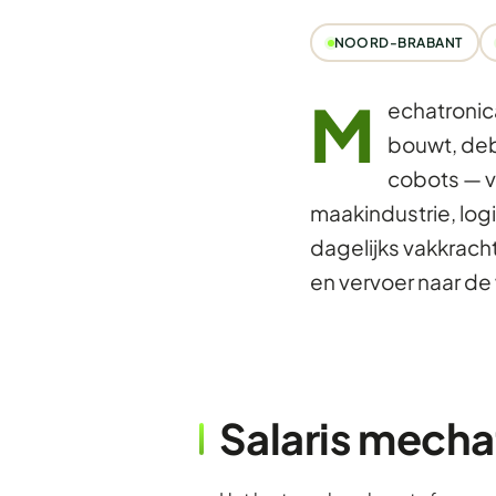
NOORD-BRABANT
M
echatronic
bouwt, de
cobots — v
maakindustrie, log
dagelijks vakkrach
en vervoer naar de
Salaris mecha