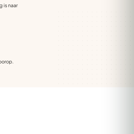
 is naar
oorop.