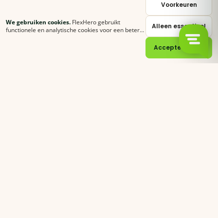
+31 (0) 85 62 05 000
Voorkeuren
We gebruiken cookies.
FlexHero gebruikt
Alleen essentieel
sales@flexhero.com
functionele en analytische cookies voor een betere
ervaring. Klik op
Accepteer alles
of stel zelf in
welke categorieën je toestaat.
Cookie-verklaring
Accepteer alles
recruitment@flexhero.com
→
Vakkracht aanvragen →
backoffice@flexhero.com
© 2026 FlexHero B.V. · KvK 95074902 · BTW NL866991013B01
Privacy
Voorwaarden
Cookies
Sitemap