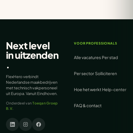
Next level
VOOR PROFESSIONALS
in
uitzenden
Alle vacatures
Per stad
.
Per sector
Solliciteren
FlexHero verbindt
Nederlandse maakbedrijven
met technisch vakpersoneel
Hoe het werkt
Help-center
uit Europa. Vanuit Eindhoven.
Onderdeel van
Toeqan Groep
FAQ & contact
B.V.