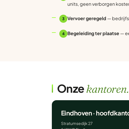
units, geen verborgen koste
Vervoer geregeld
— bedrijfs
3
Begeleiding ter plaatse
— ee
4
Onze
kantoren.
Eindhoven · hoofdkant
Stratumsedijk 27