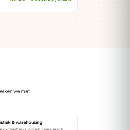
 werken we met
istiek & warehousing
ruckchauffeurs, orderpickers, reach