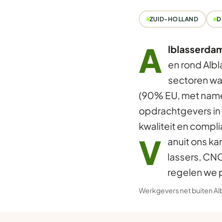
ZUID-HOLLAND
D
A
lblasserda
en rond Alb
sectoren waa
(90% EU, met name P
opdrachtgevers in 
kwaliteit en compl
V
anuit ons ka
lassers, CN
regelen we 
Werkgevers net buiten A