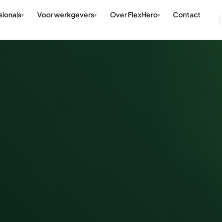
sionals
Voor werkgevers
Over FlexHero
Contact