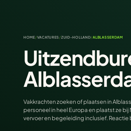
HOME
/
VACATURES
/
ZUID-HOLLAND
/
ALBLASSERDAM
Uitzendbur
Alblasserd
Vakkrachten zoeken of plaatsen in Alblas
personeel in heel Europa en plaatst ze b
vervoer en begeleiding inclusief. Reacti