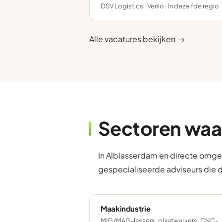
DSV Logistics · Venlo · In dezelfde regio
Alle vacatures bekijken →
Sectoren waa
In Alblasserdam en directe omgev
gespecialiseerde adviseurs die 
Maakindustrie
MIG/MAG-lassers, plaatwerkers, CNC-