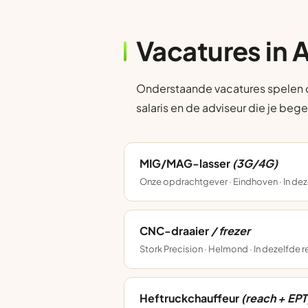
Vacatures in
Onderstaande vacatures spelen op
salaris en de adviseur die je bege
MIG/MAG-lasser
(3G/4G)
Onze opdrachtgever · Eindhoven · In dez
CNC-draaier
/ frezer
Stork Precision · Helmond · In dezelfde 
Heftruckchauffeur
(reach + EPT