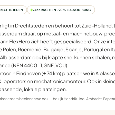
RECHTSTEDEN
VAKKRACHTEN · 90% EU-SOURCING
m
ligt in Drechtsteden en behoort tot Zuid-Holland.
lasserdam draait op metaal- en machinebouw, proc
rin FlexHero zich heeft gespecialiseerd. Onze int
olen, Roemenië, Bulgarije, Spanje, Portugal en Ita
Alblasserdam ook bij krapte snel kunnen schalen,
iance (NEN 4400-1, SNF, VCU).
ntoor in Eindhoven (± 74 km) plaatsen we in Alblass
C-operators en mechatronicamonteur. Ook in klei
passende, lokale plaatsingen.
lblasserdam bedienen we ook — bekijk
Hendrik-Ido-Ambacht
,
Papen