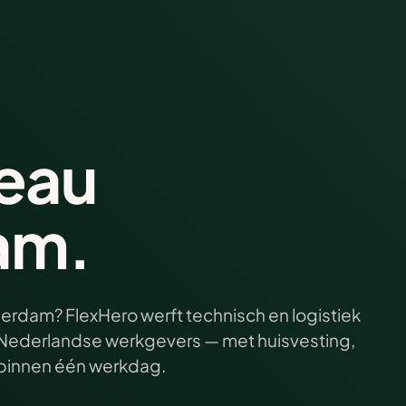
eau
am.
serdam? FlexHero werft technisch en logistiek
ij Nederlandse werkgevers — met huisvesting,
e binnen één werkdag.