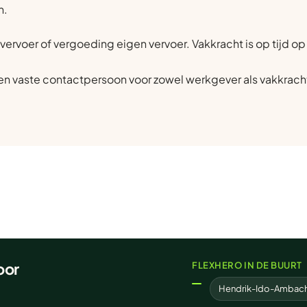
n.
vervoer of vergoeding eigen vervoer. Vakkracht is op tijd o
n vaste contactpersoon voor zowel werkgever als vakkrach
oor
FLEXHERO IN DE BUURT
Hendrik-Ido-Ambac