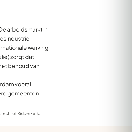
 De arbeidsmarkt in
esindustrie —
ernationale werving
lië) zorgt dat
 met behoud van
erdam vooral
nere gemeenten
drecht
of
Ridderkerk
.