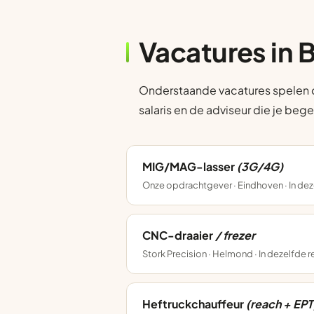
Vacatures in
Onderstaande vacatures spelen op
salaris en de adviseur die je bege
MIG/MAG-lasser
(3G/4G)
Onze opdrachtgever · Eindhoven · In dez
CNC-draaier
/ frezer
Stork Precision · Helmond · In dezelfde 
Heftruckchauffeur
(reach + EPT