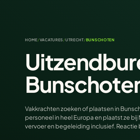
HOME
/
VACATURES
/
UTRECHT
/
BUNSCHOTEN
Uitzendbur
Bunschote
Vakkrachten zoeken of plaatsen in Bunsch
personeel in heel Europa en plaatst ze b
vervoer en begeleiding inclusief. Reacti