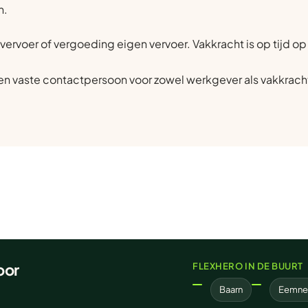
n.
vervoer of vergoeding eigen vervoer. Vakkracht is op tijd o
n vaste contactpersoon voor zowel werkgever als vakkrach
oor
FLEXHERO IN DE BUURT
Baarn
Eemne