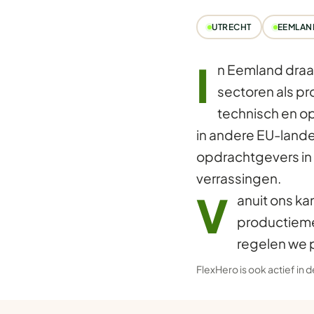
UTRECHT
EEMLAN
I
n Eemland draa
sectoren als pr
technisch en op
in andere EU-lande
opdrachtgevers in
verrassingen.
V
anuit ons ka
productieme
regelen we 
FlexHero is ook actief in