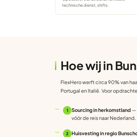
technische dienst, shifts.
Hoe wij in Bu
FlexHero werft circa 90% van haa
Portugal en Italië. Voor opdrach
Sourcing in herkomstland
— 
1
vóór de reis naar Nederland.
Huisvesting in regio Bunsch
2