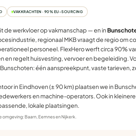
D
VAKKRACHTEN · 90% EU-SOURCING
it de werkvloer op vakmanschap — en in
Bunschot
ocesindustrie, regionaal MKB vraagt de regio om c
erationeel personeel. FlexHero werft circa 90% va
n en regelt huisvesting, vervoer en begeleiding. V
 Bunschoten: één aanspreekpunt, vaste tarieven, 
ntoor in Eindhoven (± 90 km) plaatsen we in Bunsch
dewerkers en machine-operators. Ook in kleine
passende, lokale plaatsingen.
 de omgeving:
Baarn
,
Eemnes
en
Nijkerk
.