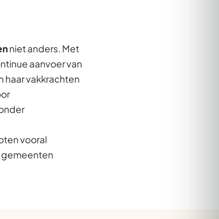
en
niet anders. Met
ontinue aanvoer van
n haar vakkrachten
oor
zonder
oten vooral
re gemeenten