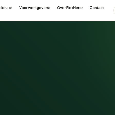
sionals
Voor werkgevers
Over FlexHero
Contact