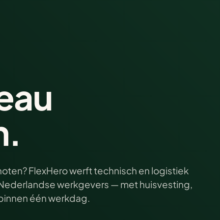
eau
n.
oten? FlexHero werft technisch en logistiek
ij Nederlandse werkgevers — met huisvesting,
e binnen één werkdag.