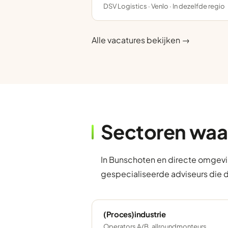
DSV Logistics · Venlo · In dezelfde regio
Alle vacatures bekijken →
Sectoren waa
In Bunschoten en directe omgevin
gespecialiseerde adviseurs die 
(Proces)industrie
Operators A/B, allroundmonteurs,