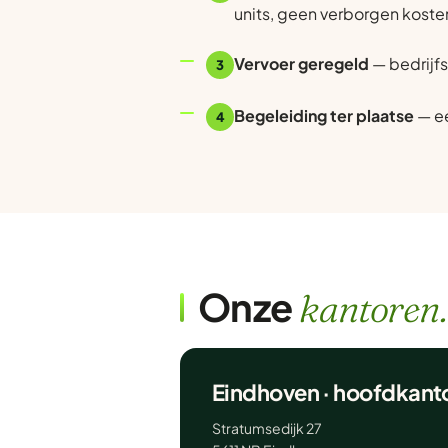
units, geen verborgen koste
Vervoer geregeld
— bedrijfs
3
Begeleiding ter plaatse
— ee
4
Onze
kantoren.
Eindhoven · hoofdkant
Stratumsedijk 27