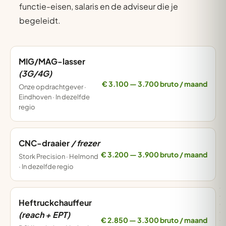
functie-eisen, salaris en de adviseur die je
begeleidt.
MIG/MAG-lasser
(3G/4G)
€ 3.100 — 3.700 bruto / maand
Onze opdrachtgever ·
Eindhoven · In dezelfde
regio
CNC-draaier
/ frezer
€ 3.200 — 3.900 bruto / maand
Stork Precision · Helmond
· In dezelfde regio
Heftruckchauffeur
(reach + EPT)
€ 2.850 — 3.300 bruto / maand