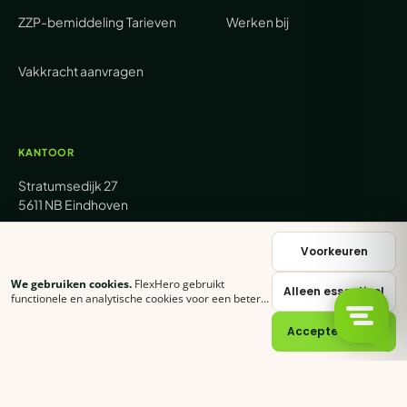
ZZP-bemiddeling
Tarieven
Werken bij
Vakkracht aanvragen
KANTOOR
Stratumsedijk 27
5611 NB Eindhoven
+31 (0) 85 62 05 000
Voorkeuren
We gebruiken cookies.
FlexHero gebruikt
Alleen essentieel
sales@flexhero.com
functionele en analytische cookies voor een betere
ervaring. Klik op
Accepteer alles
of stel zelf in
welke categorieën je toestaat.
Cookie-verklaring
Accepteer alles
recruitment@flexhero.com
→
Vakkracht aanvragen →
backoffice@flexhero.com