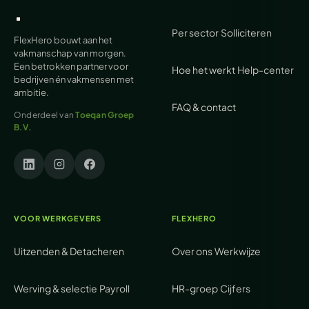
.
Per sector
Solliciteren
FlexHero bouwt aan het
vakmanschap van morgen.
Een betrokken partner voor
Hoe het werkt
Help-center
bedrijven én vakmensen met
ambitie.
FAQ & contact
Onderdeel van
Toeqan Groep
B.V.
VOOR WERKGEVERS
FLEXHERO
Uitzenden & Detacheren
Over ons
Werkwijze
Werving & selectie
Payroll
HR-groep
Cijfers