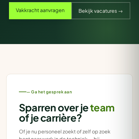
Vakkracht aanvragen
Bekijk vacatures →
— Ga het gesprek aan
Sparren over je
team
of je carrière?
Of je nu personeel zoekt of zelf op zoek
bent naar werk in de techniek — bij