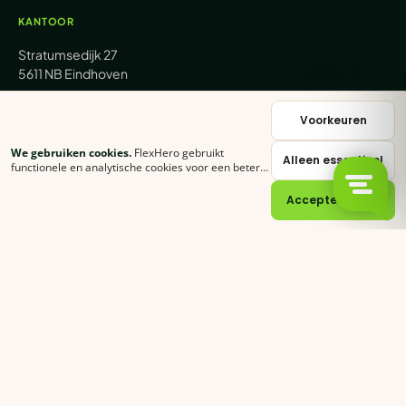
KANTOOR
Stratumsedijk 27
5611 NB Eindhoven
+31 (0) 85 62 05 000
Voorkeuren
We gebruiken cookies.
FlexHero gebruikt
Alleen essentieel
sales@flexhero.com
functionele en analytische cookies voor een betere
ervaring. Klik op
Accepteer alles
of stel zelf in
welke categorieën je toestaat.
Cookie-verklaring
Accepteer alles
recruitment@flexhero.com
→
Vakkracht aanvragen →
backoffice@flexhero.com
© 2026 FlexHero B.V. · KvK 95074902 · BTW NL866991013B01
Privacy
Voorwaarden
Cookies
Sitemap