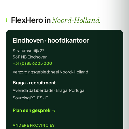
FlexHero in
Noord-Holland.
Eindhoven · hoofdkantoor
Stratumsedijk 27
5611 NB Eindhoven
+31 (0) 85 62 05 000
Verzorgingsgebied: heel Noord-Holland
Braga · recruitment
Avenida da Liberdade · Braga, Portugal
Sourcing PT · ES · IT
Plan een gesprek →
ANDERE PROVINCIES