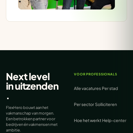
Next level
VOOR PROFESSIONALS
in
uitzenden
Alle vacatures
Per stad
.
Per sector
Solliciteren
FlexHero bouwt aan het
vakmanschap van morgen.
Een betrokken partner voor
Hoe het werkt
Help-center
bedrijven én vakmensen met
ambitie.