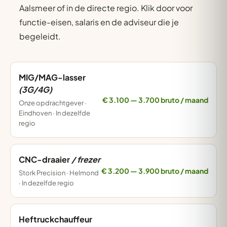
Aalsmeer of in de directe regio. Klik door voor
functie-eisen, salaris en de adviseur die je
begeleidt.
MIG/MAG-lasser
(3G/4G)
€ 3.100 — 3.700 bruto / maand
Onze opdrachtgever ·
Eindhoven · In dezelfde
regio
CNC-draaier
/ frezer
€ 3.200 — 3.900 bruto / maand
Stork Precision · Helmond
· In dezelfde regio
Heftruckchauffeur