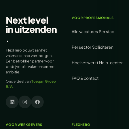
Next level
VOOR PROFESSIONALS
in
uitzenden
Alle vacatures
Per stad
.
Per sector
Solliciteren
FlexHero bouwt aan het
vakmanschap van morgen.
Een betrokken partner voor
Hoe het werkt
Help-center
bedrijven én vakmensen met
ambitie.
FAQ & contact
Onderdeel van
Toeqan Groep
B.V.
VOOR WERKGEVERS
FLEXHERO