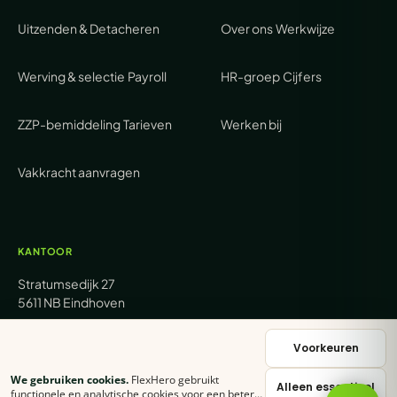
Uitzenden & Detacheren
Over ons
Werkwijze
Werving & selectie
Payroll
HR-groep
Cijfers
ZZP-bemiddeling
Tarieven
Werken bij
Vakkracht aanvragen
KANTOOR
Stratumsedijk 27
5611 NB Eindhoven
+31 (0) 85 62 05 000
Voorkeuren
We gebruiken cookies.
FlexHero gebruikt
Alleen essentieel
sales@flexhero.com
functionele en analytische cookies voor een betere