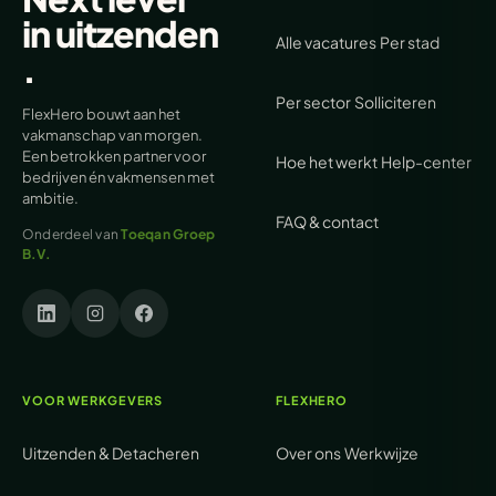
in
uitzenden
Alle vacatures
Per stad
.
Per sector
Solliciteren
FlexHero bouwt aan het
vakmanschap van morgen.
Een betrokken partner voor
Hoe het werkt
Help-center
bedrijven én vakmensen met
ambitie.
FAQ & contact
Onderdeel van
Toeqan Groep
B.V.
VOOR WERKGEVERS
FLEXHERO
Uitzenden & Detacheren
Over ons
Werkwijze