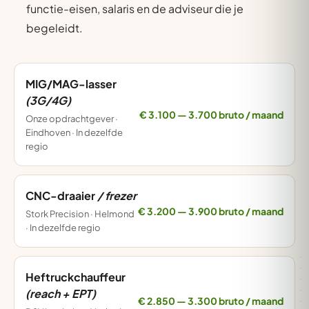
functie-eisen, salaris en de adviseur die je
begeleidt.
MIG/MAG-lasser
(3G/4G)
€ 3.100 — 3.700 bruto / maand
Onze opdrachtgever ·
Eindhoven · In dezelfde
regio
CNC-draaier
/ frezer
€ 3.200 — 3.900 bruto / maand
Stork Precision · Helmond
· In dezelfde regio
Heftruckchauffeur
(reach + EPT)
€ 2.850 — 3.300 bruto / maand