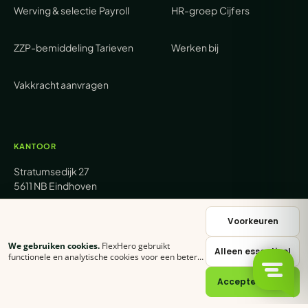
Werving & selectie
Payroll
HR-groep
Cijfers
ZZP-bemiddeling
Tarieven
Werken bij
Vakkracht aanvragen
KANTOOR
Stratumsedijk 27
5611 NB Eindhoven
+31 (0) 85 62 05 000
Voorkeuren
We gebruiken cookies.
FlexHero gebruikt
Alleen essentieel
sales@flexhero.com
functionele en analytische cookies voor een betere
ervaring. Klik op
Accepteer alles
of stel zelf in
welke categorieën je toestaat.
Cookie-verklaring
Accepteer alles
recruitment@flexhero.com
→