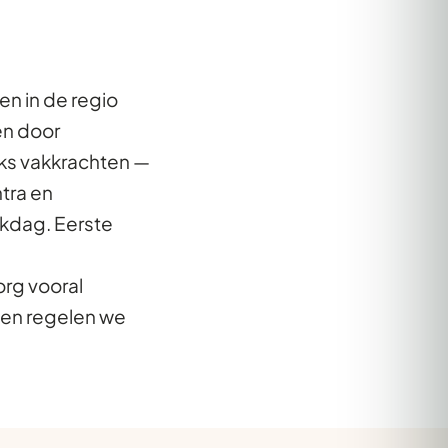
n in de regio
en door
jks vakkrachten —
tra en
rkdag. Eerste
org vooral
ten regelen we