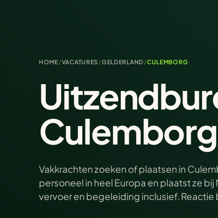
HOME
/
VACATURES
/
GELDERLAND
/
CULEMBORG
Uitzendbur
Culemborg
Vakkrachten zoeken of plaatsen in Culemb
personeel in heel Europa en plaatst ze b
vervoer en begeleiding inclusief. Reacti