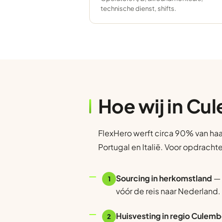
technische dienst, shifts.
Hoe wij in C
FlexHero werft circa 90% van haa
Portugal en Italië. Voor opdrach
Sourcing in herkomstland
— 
1
vóór de reis naar Nederland.
Huisvesting in regio Culem
2