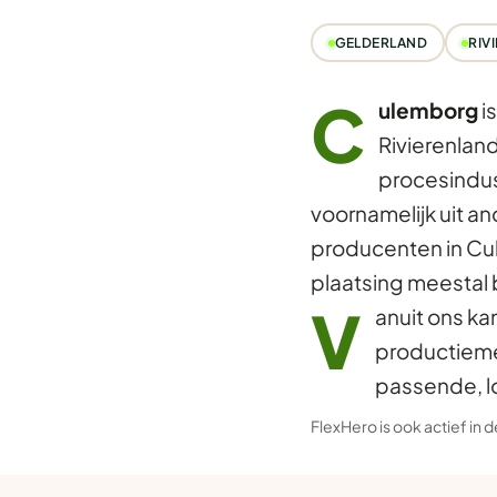
GELDERLAND
RIV
C
ulemborg
i
Rivierenlan
procesindus
voornamelijk uit a
producenten in Cu
plaatsing meestal
V
anuit ons ka
productieme
passende, l
FlexHero is ook actief in