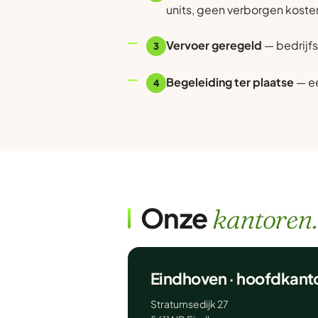
units, geen verborgen koste
Vervoer geregeld
— bedrijfs
3
Begeleiding ter plaatse
— ee
4
Onze
kantoren.
Eindhoven · hoofdkant
Stratumsedijk 27