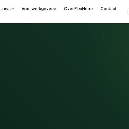
sionals
Voor werkgevers
Over FlexHero
Contact