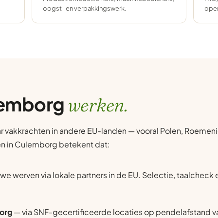
oogst- en verpakkingswerk.
oper
ulemborg
werken.
r vakkrachten in andere EU-landen — vooral Polen, Roemenië
ten in Culemborg betekent dat:
we werven via lokale partners in de EU. Selectie, taalcheck
borg
— via SNF-gecertificeerde locaties op pendelafstand v