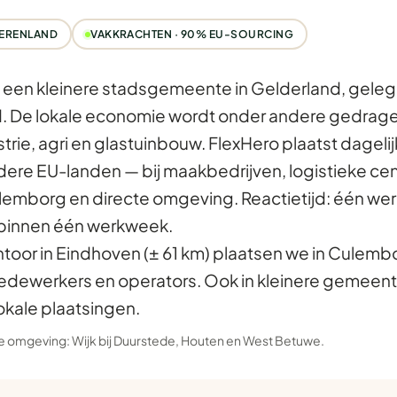
IERENLAND
VAKKRACHTEN · 90% EU-SOURCING
s een kleinere stadsgemeente in Gelderland, gelege
d. De lokale economie wordt onder andere gedrag
trie, agri en glastuinbouw. FlexHero plaatst dageli
ndere EU-landen — bij maakbedrijven, logistieke cen
lemborg en directe omgeving. Reactietijd: één we
 binnen één werkweek.
ntoor in Eindhoven (± 61 km) plaatsen we in Culemb
dewerkers en operators. Ook in kleinere gemeen
okale plaatsingen.
 de omgeving:
Wijk bij Duurstede
,
Houten
en
West Betuwe
.