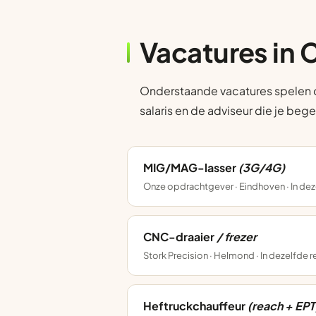
Vacatures in
Onderstaande vacatures spelen op
salaris en de adviseur die je bege
MIG/MAG-lasser
(3G/4G)
Onze opdrachtgever · Eindhoven · In dez
CNC-draaier
/ frezer
Stork Precision · Helmond · In dezelfde 
Heftruckchauffeur
(reach + EPT