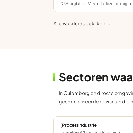
DSV Logistics · Venlo · In dezelfde regio
Alle vacatures bekijken →
Sectoren waa
In Culemborg en directe omgevin
gespecialiseerde adviseurs die 
(Proces)industrie
Operators A/B, allroundmonteurs,