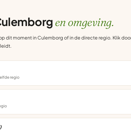
 Culemborg
en omgeving.
 dit moment in Culemborg of in de directe regio. Klik door
leidt.
elfde regio
regio
)