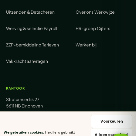
Uitzenden & Detacheren
Over ons
Werkwijze
Werving & selectie
Payroll
HR-groep
Cijfers
ZZP-bemiddeling
Tarieven
Werken bij
Vakkracht aanvragen
KANTOOR
Stratumsedijk 27
5611 NB Eindhoven
+31 (0) 85 62 05 000
Voorkeuren
We gebruiken cookies.
FlexHero gebruikt
Alleen essentieel
sales@flexhero.com