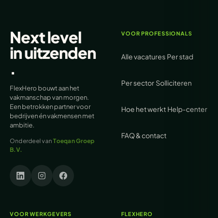
Next level
VOOR PROFESSIONALS
in
uitzenden
Alle vacatures
Per stad
.
Per sector
Solliciteren
FlexHero bouwt aan het
vakmanschap van morgen.
Een betrokken partner voor
Hoe het werkt
Help-center
bedrijven én vakmensen met
ambitie.
FAQ & contact
Onderdeel van
Toeqan Groep
B.V.
VOOR WERKGEVERS
FLEXHERO