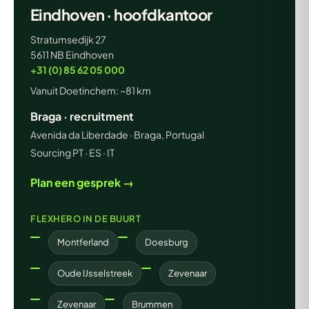
Eindhoven · hoofdkantoor
Stratumsedijk 27
5611 NB Eindhoven
+31 (0) 85 62 05 000
Vanuit Doetinchem: ~81 km
Braga · recruitment
Avenida da Liberdade · Braga, Portugal
Sourcing PT · ES · IT
Plan een gesprek →
FLEXHERO IN DE BUURT
Montferland
Doesburg
Oude IJsselstreek
Zevenaar
Zevenaar
Brummen