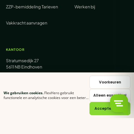
ZZP-bemiddeling
Tarieven
Werken bij
Vakkracht aanvragen
KANTOOR
Stratumsedijk 27
5611 NB Eindhoven
+31 (0) 85 62 05 000
Voorkeuren
We gebruiken cookies.
FlexHero gebruikt
Alleen essentieel
sales@flexhero.com
functionele en analytische cookies voor een betere
ervaring. Klik op
Accepteer alles
of stel zelf in
welke categorieën je toestaat.
Cookie-verklaring
Accepteer alles
recruitment@flexhero.com
→
Vakkracht aanvragen →
backoffice@flexhero.com