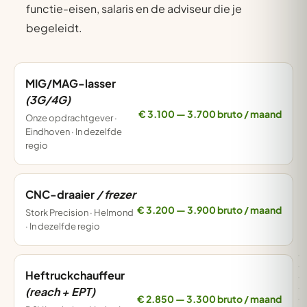
functie-eisen, salaris en de adviseur die je
begeleidt.
MIG/MAG-lasser
(3G/4G)
€ 3.100 — 3.700 bruto / maand
Onze opdrachtgever ·
Eindhoven · In dezelfde
regio
CNC-draaier
/ frezer
€ 3.200 — 3.900 bruto / maand
Stork Precision · Helmond
· In dezelfde regio
Heftruckchauffeur
(reach + EPT)
€ 2.850 — 3.300 bruto / maand