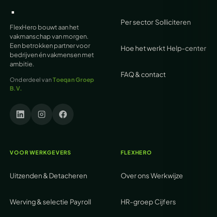
.
Per sector
Solliciteren
FlexHero bouwt aan het
vakmanschap van morgen.
Een betrokken partner voor
Hoe het werkt
Help-center
bedrijven én vakmensen met
ambitie.
FAQ & contact
Onderdeel van
Toeqan Groep
B.V.
VOOR WERKGEVERS
FLEXHERO
Uitzenden & Detacheren
Over ons
Werkwijze
Werving & selectie
Payroll
HR-groep
Cijfers