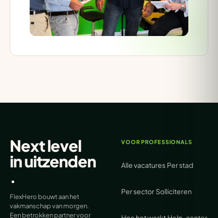
Next level
VOOR PROFESSIONALS
in
uitzenden
Alle vacatures
Per stad
.
Per sector
Solliciteren
FlexHero bouwt aan het
vakmanschap van morgen.
Een betrokken partner voor
Hoe het werkt
Help-center