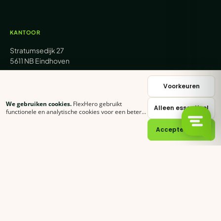
KANTOOR
Stratumsedijk 27
5611 NB Eindhoven
+31 (0) 85 62 05 000
Voorkeuren
We gebruiken cookies.
FlexHero gebruikt
Alleen essentieel
sales@flexhero.com
functionele en analytische cookies voor een betere
ervaring. Klik op
Accepteer alles
of stel zelf in
welke categorieën je toestaat.
Cookie-verklaring
Accepteer alles
recruitment@flexhero.com
→
Vakkracht aanvragen →
backoffice@flexhero.com