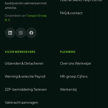
bedrijven én vakmensen met
ambitie.
FAQ & contact
Onderdeel van
Toeqan Groep
B.V.
VOOR WERKGEVERS
FLEXHERO
Uitzenden & Detacheren
Over ons
Werkwijze
Werving & selectie
Payroll
HR-groep
Cijfers
ZZP-bemiddeling
Tarieven
Werken bij
Vakkracht aanvragen