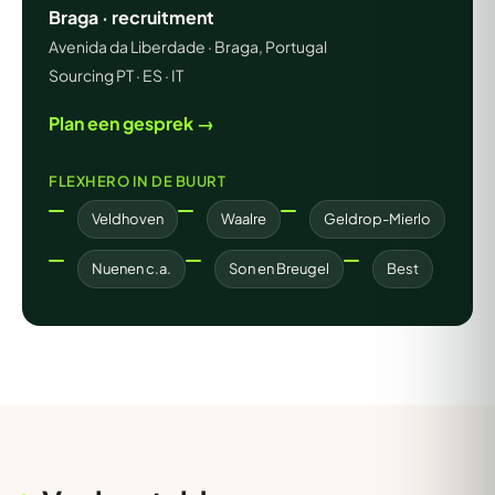
Braga · recruitment
Avenida da Liberdade · Braga, Portugal
Sourcing PT · ES · IT
Plan een gesprek →
FLEXHERO IN DE BUURT
Veldhoven
Waalre
Geldrop-Mierlo
Nuenen c.a.
Son en Breugel
Best