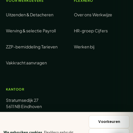
VOOR WERKGEVERS
FLEXHERO
Uitzenden & Detacheren
Over ons
Werkwijze
Werving & selectie
Payroll
HR-groep
Cijfers
ZZP-bemiddeling
Tarieven
Werken bij
Vakkracht aanvragen
KANTOOR
Stratumsedijk 27
5611 NB Eindhoven
+31 (0) 85 62 05 000
Voorkeuren
We gebruiken cookies.
FlexHero gebruikt