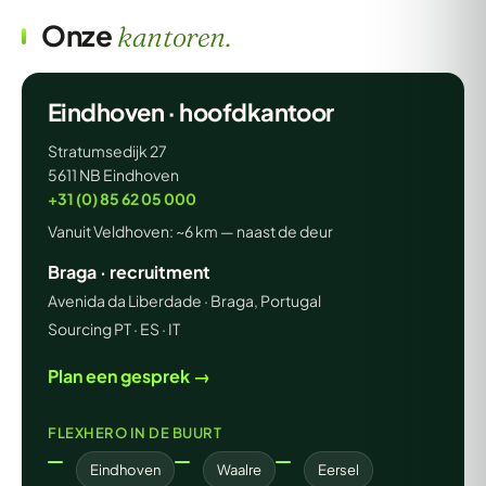
Onze
kantoren.
Eindhoven · hoofdkantoor
Stratumsedijk 27
5611 NB Eindhoven
+31 (0) 85 62 05 000
Vanuit Veldhoven: ~6 km — naast de deur
Braga · recruitment
Avenida da Liberdade · Braga, Portugal
Sourcing PT · ES · IT
Plan een gesprek →
FLEXHERO IN DE BUURT
Eindhoven
Waalre
Eersel