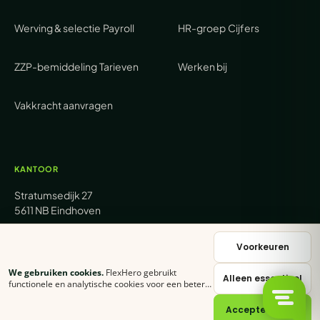
Werving & selectie
Payroll
HR-groep
Cijfers
ZZP-bemiddeling
Tarieven
Werken bij
Vakkracht aanvragen
KANTOOR
Stratumsedijk 27
5611 NB Eindhoven
+31 (0) 85 62 05 000
Voorkeuren
We gebruiken cookies.
FlexHero gebruikt
Alleen essentieel
sales@flexhero.com
functionele en analytische cookies voor een betere
ervaring. Klik op
Accepteer alles
of stel zelf in
welke categorieën je toestaat.
Cookie-verklaring
Accepteer alles
recruitment@flexhero.com
→