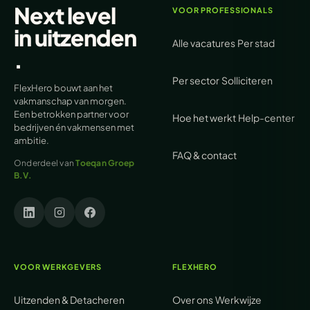
Next level
VOOR PROFESSIONALS
in
uitzenden
Alle vacatures
Per stad
.
Per sector
Solliciteren
FlexHero bouwt aan het
vakmanschap van morgen.
Een betrokken partner voor
Hoe het werkt
Help-center
bedrijven én vakmensen met
ambitie.
FAQ & contact
Onderdeel van
Toeqan Groep
B.V.
VOOR WERKGEVERS
FLEXHERO
Uitzenden & Detacheren
Over ons
Werkwijze