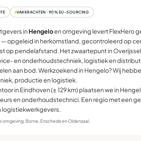
TE
VAKKRACHTEN · 90% EU-SOURCING
tgevers in
Hengelo
en omgeving levert FlexHero ge
— opgeleid in herkomstland, gecontroleerd op certi
t op pendelafstand. Het zwaartepunt in Overijssel l
ce- en onderhoudstechniek, logistiek en distribu
fielen aan bod. Werkzoekend in Hengelo? Wij hebb
iek, productie en logistiek.
ntoor in Eindhoven (± 129 km) plaatsen we in Henge
eurs en onderhoudstechnici. Een regio met een g
n logistiekwerkgevers.
 de omgeving:
Borne
,
Enschede
en
Oldenzaal
.