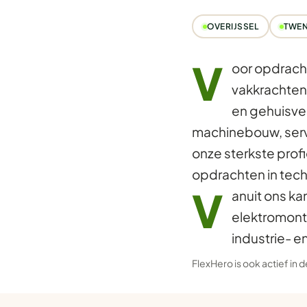
OVERIJSSEL
TWEN
V
oor opdrach
vakkrachten 
en gehuisves
machinebouw, servi
onze sterkste pro
opdrachten in techn
V
anuit ons ka
elektromont
industrie- e
FlexHero is ook actief in