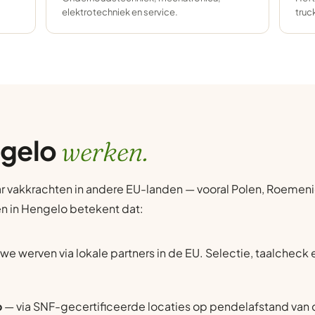
elektrotechniek en service.
truc
ngelo
werken.
r vakkrachten in andere EU-landen — vooral Polen, Roemenië
en in Hengelo betekent dat:
we werven via lokale partners in de EU. Selectie, taalcheck
o
— via SNF-gecertificeerde locaties op pendelafstand van d