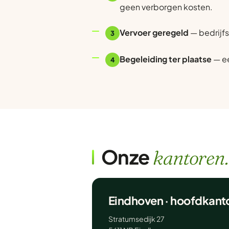
geen verborgen kosten.
Vervoer geregeld
— bedrijfs
3
Begeleiding ter plaatse
— ee
4
Onze
kantoren.
Eindhoven · hoofdkant
Stratumsedijk 27