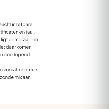
richt inzetbare
ficaten en taal,
igt bij metaal- en
tie; daar komen
en doorlopend
lo vooral monteurs,
ezonde mix aan