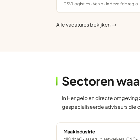
DSV Logistics · Venlo · In dezelfde regio
Alle vacatures bekijken →
Sectoren waa
In Hengelo en directe omgeving z
gespecialiseerde adviseurs die 
Maakindustrie
MIG/MAG-lassers, plaatwerkers, CNC-