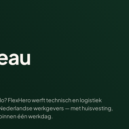
eau
o? FlexHero werft technisch en logistiek
ij Nederlandse werkgevers — met huisvesting,
e binnen één werkdag.