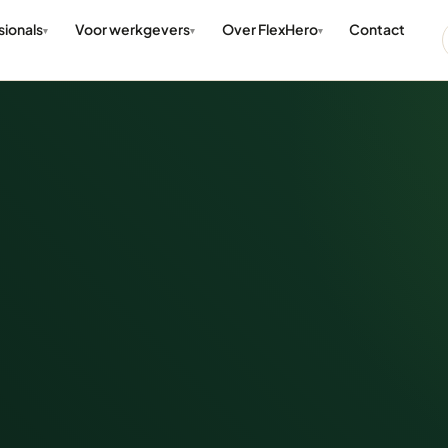
sionals
Voor werkgevers
Over FlexHero
Contact