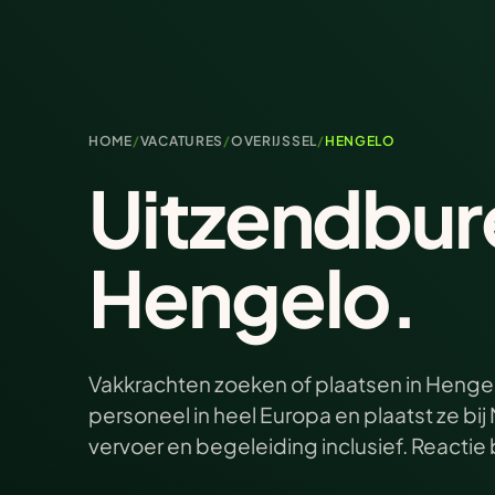
HOME
/
VACATURES
/
OVERIJSSEL
/
HENGELO
Uitzendbur
Hengelo.
Vakkrachten zoeken of plaatsen in Hengel
personeel in heel Europa en plaatst ze b
vervoer en begeleiding inclusief. Reacti