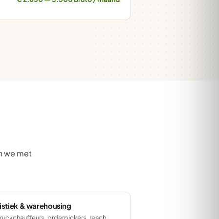
en we met
istiek & warehousing
ruckchauffeurs, orderpickers, reach