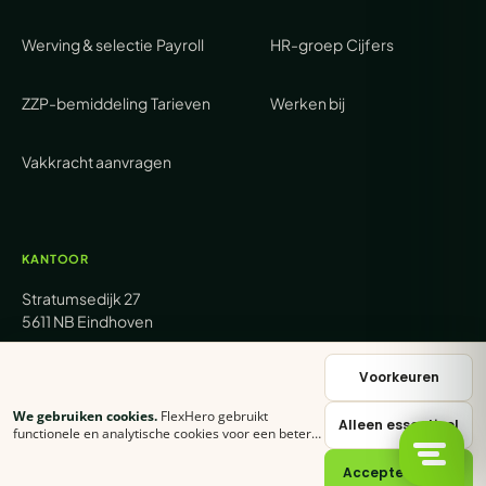
Werving & selectie
Payroll
HR-groep
Cijfers
ZZP-bemiddeling
Tarieven
Werken bij
Vakkracht aanvragen
KANTOOR
Stratumsedijk 27
5611 NB Eindhoven
+31 (0) 85 62 05 000
Voorkeuren
We gebruiken cookies.
FlexHero gebruikt
Alleen essentieel
sales@flexhero.com
functionele en analytische cookies voor een betere
ervaring. Klik op
Accepteer alles
of stel zelf in
welke categorieën je toestaat.
Cookie-verklaring
Accepteer alles
recruitment@flexhero.com
→