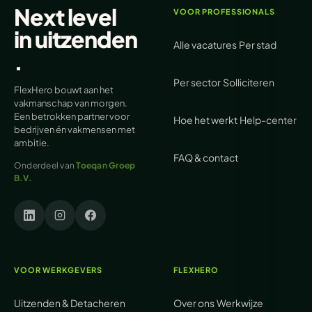
Next level
VOOR PROFESSIONALS
in
uitzenden
Alle vacatures
Per stad
.
Per sector
Solliciteren
FlexHero bouwt aan het
vakmanschap van morgen.
Een betrokken partner voor
Hoe het werkt
Help-center
bedrijven én vakmensen met
ambitie.
FAQ & contact
Onderdeel van
Toeqan Groep
B.V.
VOOR WERKGEVERS
FLEXHERO
Uitzenden & Detacheren
Over ons
Werkwijze