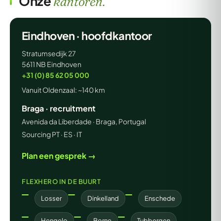
Onze
kantoren.
Eindhoven · hoofdkantoor
Stratumsedijk 27
5611 NB Eindhoven
+31 (0) 85 62 05 000
Vanuit Oldenzaal: ~140 km
Braga · recruitment
Avenida da Liberdade · Braga, Portugal
Sourcing PT · ES · IT
Plan een gesprek →
FLEXHERO IN DE BUURT
Losser
Dinkelland
Enschede
Hengelo
Borne
Tubbergen