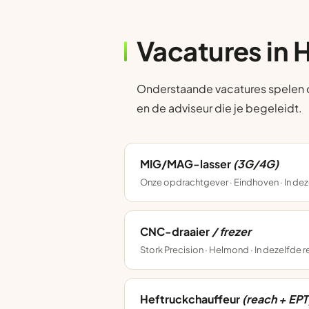
Vacatures in 
Onderstaande vacatures spelen op 
en de adviseur die je begeleidt.
MIG/MAG-lasser
(3G/4G)
Onze opdrachtgever · Eindhoven · In dez
CNC-draaier
/ frezer
Stork Precision · Helmond · In dezelfde 
Heftruckchauffeur
(reach + EPT