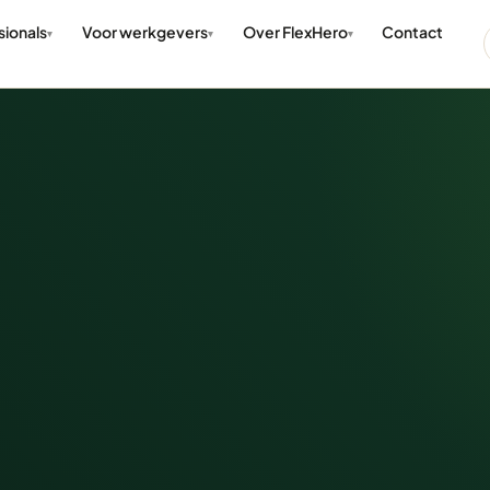
sionals
Voor werkgevers
Over FlexHero
Contact