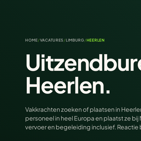
HOME
/
VACATURES
/
LIMBURG
/
HEERLEN
Uitzendbur
Heerlen.
Vakkrachten zoeken of plaatsen in Heerlen
personeel in heel Europa en plaatst ze b
vervoer en begeleiding inclusief. Reacti