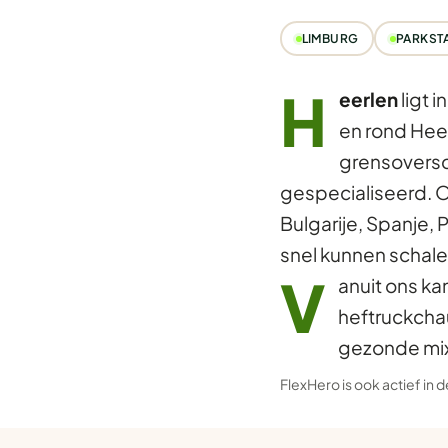
LIMBURG
PARKSTA
H
eerlen
ligt 
en rond Heer
grensoversc
gespecialiseerd. 
Bulgarije, Spanje, 
snel kunnen schale
V
anuit ons ka
heftruckcha
gezonde mix 
FlexHero is ook actief in