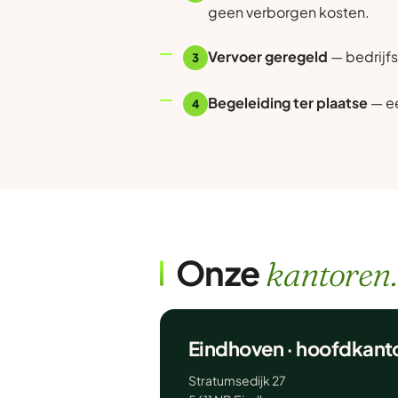
geen verborgen kosten.
Vervoer geregeld
— bedrijfs
3
Begeleiding ter plaatse
— ee
4
Onze
kantoren.
Eindhoven · hoofdkant
Stratumsedijk 27