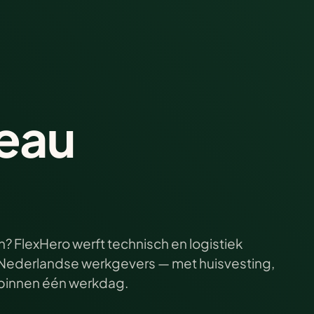
eau
? FlexHero werft technisch en logistiek
ij Nederlandse werkgevers — met huisvesting,
e binnen één werkdag.