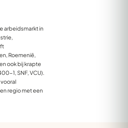
De arbeidsmarkt in
strie,
ft
len, Roemenië,
en ook bij krapte
400-1, SNF, VCU).
 vooral
en regio met een