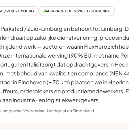
D / ZUID-LIMBURG
VAKKRACHTEN · 90% EU-SOURCING
in Parkstad / Zuid-Limburg en behoort tot Limburg. 
len draait op zakelijke dienstverlening, procesindu
hrijdend werk — sectoren waarin FlexHero zich hee
Onze internationale werving (90% EU, met name Po
Portugal en Italië) zorgt dat opdrachtgevers in Heerl
n, met behoud van kwaliteit en compliance (NEN 4
ntoor in Eindhoven (± 70 km) plaatsen we in Heerlen
uffeurs, orderpickers en productiemedewerkers. E
aan industrie- en logistiekwerkgevers.
 de omgeving:
Voerendaal
,
Landgraaf
en
Simpelveld
.