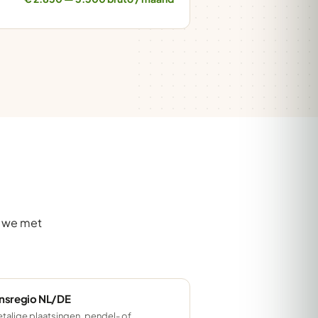
n we met
nsregio NL/DE
talige plaatsingen, pendel- of