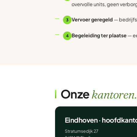
overvolle units, geen verbor
Vervoer geregeld
— bedrijfs
3
Begeleiding ter plaatse
— ee
4
Onze
kantoren.
Eindhoven · hoofdkant
Stratumsedijk 27