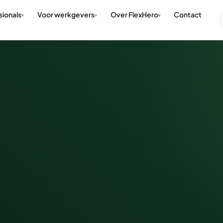
sionals
Voor werkgevers
Over FlexHero
Contact