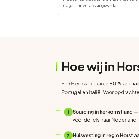
oogst- en verpakkingswerk.
Hoe wij in Ho
FlexHero werft circa 90% van haa
Portugal en Italië. Voor opdracht
Sourcing in herkomstland
— 
1
vóór de reis naar Nederland.
Huisvesting in regio Horst 
2