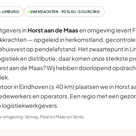
-LIMBURG
VAKKRACHTEN · 90% EU-SOURCING
tgevers in
Horst aan de Maas
en omgeving levert F
kkrachten — opgeleid in herkomstland, gecontrolee
gehuisvest op pendelafstand. Het zwaartepunt in Limb
gistiek en distributie; daar komen onze sterkste pr
rst aan de Maas? Wij hebben doorlopend opdracht
iek.
ntoor in Eindhoven (± 40 km) plaatsen we in Horst 
dewerkers en operators. Een regio met een gezo
n logistiekwerkgevers.
 de omgeving:
Venray
,
Peel en Maas
en
Venlo
.