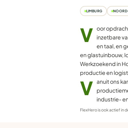
LIMBURG
NOORD
V
oor opdrach
inzetbare va
en taal, en 
en glastuinbouw, lo
Werkzoekend in Ho
productie en logist
V
anuit ons ka
productieme
industrie- e
FlexHero is ook actief in