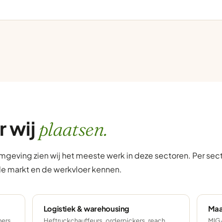
r wij
plaatsen.
omgeving zien wij het meeste werk in deze sectoren. Per se
de markt en de werkvloer kennen.
Logistiek & warehousing
Maa
ers,
Heftruckchauffeurs, orderpickers, reach
MIG/