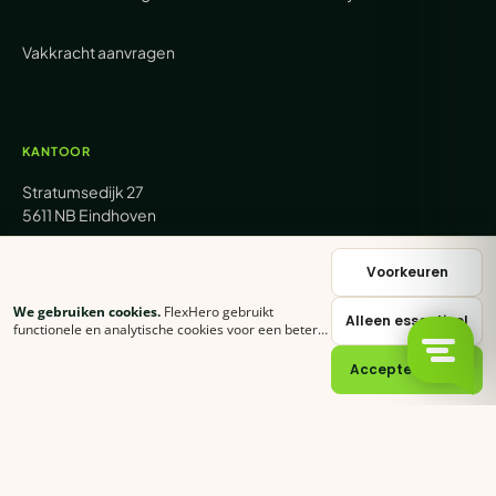
Vakkracht aanvragen
KANTOOR
Stratumsedijk 27
5611 NB Eindhoven
+31 (0) 85 62 05 000
Voorkeuren
We gebruiken cookies.
FlexHero gebruikt
Alleen essentieel
sales@flexhero.com
functionele en analytische cookies voor een betere
ervaring. Klik op
Accepteer alles
of stel zelf in
welke categorieën je toestaat.
Cookie-verklaring
Accepteer alles
recruitment@flexhero.com
→
Vakkracht aanvragen →
backoffice@flexhero.com