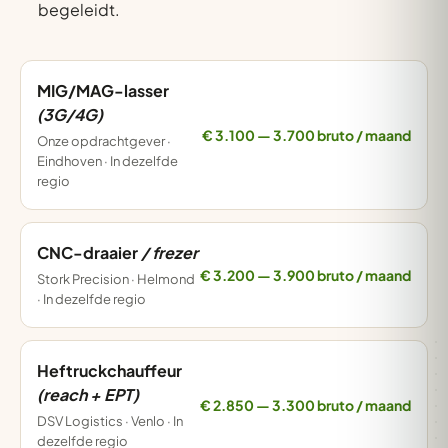
begeleidt.
MIG/MAG-lasser
(3G/4G)
€ 3.100 — 3.700 bruto / maand
Onze opdrachtgever ·
Eindhoven · In dezelfde
regio
CNC-draaier
/ frezer
€ 3.200 — 3.900 bruto / maand
Stork Precision · Helmond
· In dezelfde regio
Heftruckchauffeur
(reach + EPT)
€ 2.850 — 3.300 bruto / maand
DSV Logistics · Venlo · In
dezelfde regio