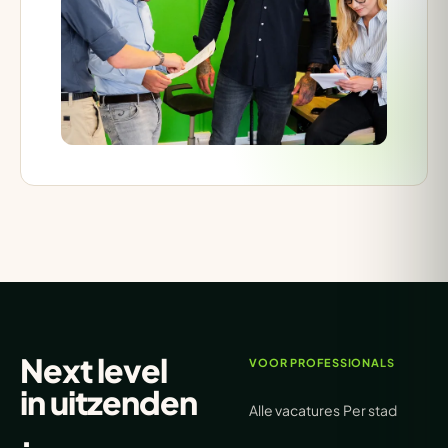
Next level
VOOR PROFESSIONALS
in
uitzenden
Alle vacatures
Per stad
.