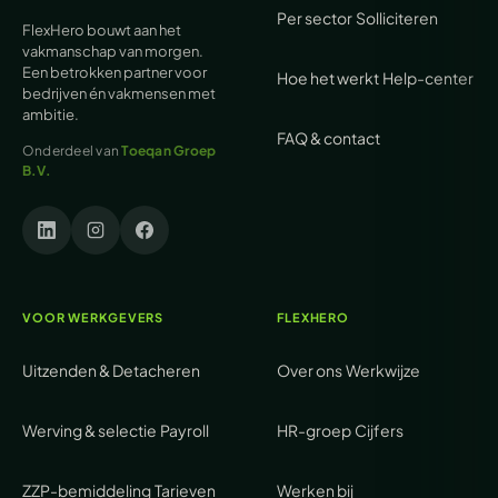
Per sector
Solliciteren
FlexHero bouwt aan het
vakmanschap van morgen.
Een betrokken partner voor
Hoe het werkt
Help-center
bedrijven én vakmensen met
ambitie.
FAQ & contact
Onderdeel van
Toeqan Groep
B.V.
VOOR WERKGEVERS
FLEXHERO
Uitzenden & Detacheren
Over ons
Werkwijze
Werving & selectie
Payroll
HR-groep
Cijfers
ZZP-bemiddeling
Tarieven
Werken bij