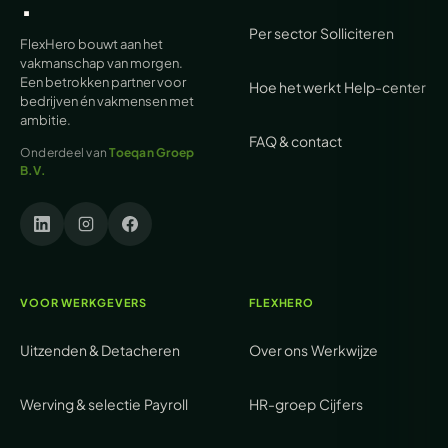
.
Per sector
Solliciteren
FlexHero bouwt aan het
vakmanschap van morgen.
Een betrokken partner voor
Hoe het werkt
Help-center
bedrijven én vakmensen met
ambitie.
FAQ & contact
Onderdeel van
Toeqan Groep
B.V.
VOOR WERKGEVERS
FLEXHERO
Uitzenden & Detacheren
Over ons
Werkwijze
Werving & selectie
Payroll
HR-groep
Cijfers