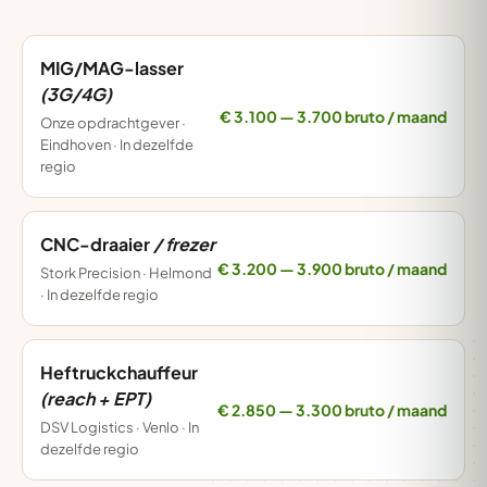
MIG/MAG-lasser
(3G/4G)
€ 3.100 — 3.700 bruto / maand
Onze opdrachtgever ·
Eindhoven · In dezelfde
regio
CNC-draaier
/ frezer
€ 3.200 — 3.900 bruto / maand
Stork Precision · Helmond
· In dezelfde regio
Heftruckchauffeur
(reach + EPT)
€ 2.850 — 3.300 bruto / maand
DSV Logistics · Venlo · In
dezelfde regio