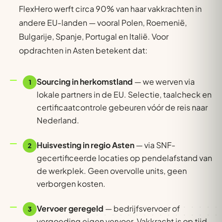
FlexHero werft circa 90% van haar vakkrachten in
andere EU-landen — vooral Polen, Roemenië,
Bulgarije, Spanje, Portugal en Italië. Voor
opdrachten in Asten betekent dat:
Sourcing in herkomstland
— we werven via
1
lokale partners in de EU. Selectie, taalcheck en
certificaatcontrole gebeuren vóór de reis naar
Nederland.
Huisvesting in regio Asten
— via SNF-
2
gecertificeerde locaties op pendelafstand van
de werkplek. Geen overvolle units, geen
verborgen kosten.
Vervoer geregeld
— bedrijfsvervoer of
3
vergoeding eigen vervoer. Vakkracht is op tijd