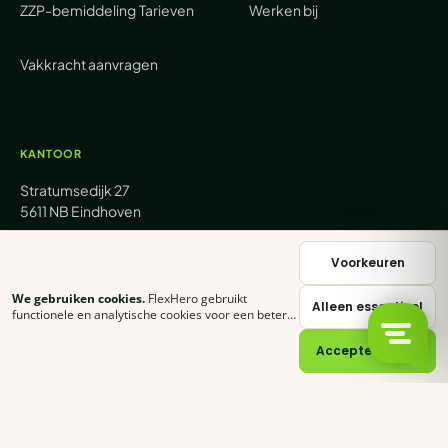
ZZP-bemiddeling
Tarieven
Werken bij
Vakkracht aanvragen
KANTOOR
Stratumsedijk 27
5611 NB Eindhoven
+31 (0) 85 62 05 000
Voorkeuren
We gebruiken cookies.
FlexHero gebruikt
Alleen essentieel
sales@flexhero.com
functionele en analytische cookies voor een betere
ervaring. Klik op
Accepteer alles
of stel zelf in
welke categorieën je toestaat.
Cookie-verklaring
Accepteer alles
recruitment@flexhero.com
→
Vakkracht aanvragen →
backoffice@flexhero.com