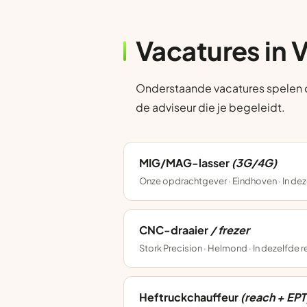
Vacatures in 
Onderstaande vacatures spelen op 
de adviseur die je begeleidt.
MIG/MAG-lasser
(3G/4G)
Onze opdrachtgever · Eindhoven · In dez
CNC-draaier
/ frezer
Stork Precision · Helmond · In dezelfde 
Heftruckchauffeur
(reach + EPT