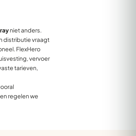
ray
niet anders.
 distributie vraagt
oneel. FlexHero
uisvesting, vervoer
aste tarieven,
vooral
ten regelen we