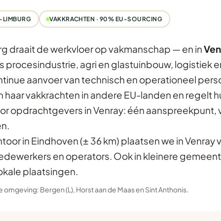
-LIMBURG
VAKKRACHTEN · 90% EU-SOURCING
g draait de werkvloer op vakmanschap — en in
Ven
 procesindustrie, agri en glastuinbouw, logistiek en
ntinue aanvoer van technisch en operationeel pers
n haar vakkrachten in andere EU-landen en regelt h
or opdrachtgevers in Venray: één aanspreekpunt, v
en.
ntoor in Eindhoven (± 36 km) plaatsen we in Venray 
dewerkers en operators. Ook in kleinere gemeen
okale plaatsingen.
 de omgeving:
Bergen (L)
,
Horst aan de Maas
en
Sint Anthonis
.