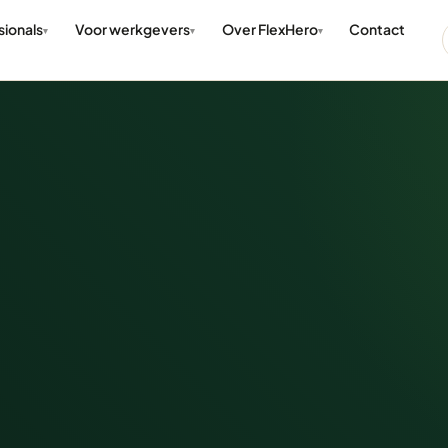
sionals
Voor werkgevers
Over FlexHero
Contact