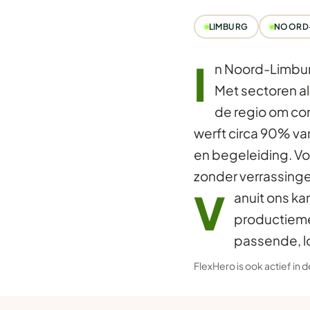
LIMBURG
NOORD
I
n Noord-Limbur
Met sectoren als
de regio om co
werft circa 90% va
en begeleiding. Vo
zonder verrassing
V
anuit ons ka
productieme
passende, l
FlexHero is ook actief in