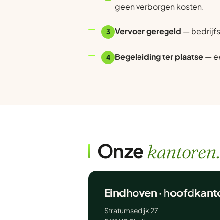
geen verborgen kosten.
Vervoer geregeld
— bedrijfs
3
Begeleiding ter plaatse
— ee
4
Onze
kantoren.
Eindhoven · hoofdkant
Stratumsedijk 27