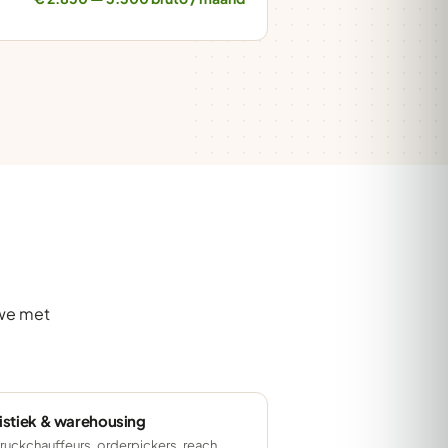
 we met
istiek & warehousing
ruckchauffeurs, orderpickers, reach