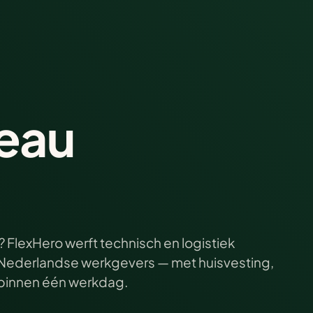
eau
 FlexHero werft technisch en logistiek
ij Nederlandse werkgevers — met huisvesting,
e binnen één werkdag.