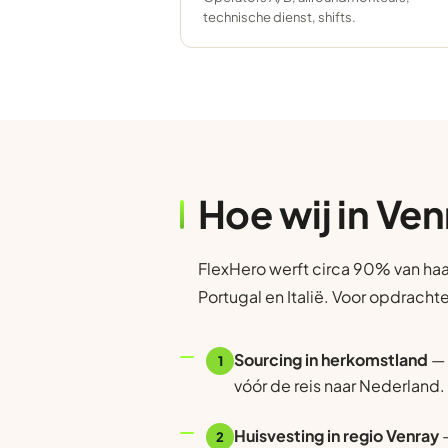
technische dienst, shifts.
Hoe wij in Ve
FlexHero werft circa 90% van haa
Portugal en Italië. Voor opdracht
Sourcing in herkomstland
— 
1
vóór de reis naar Nederland.
Huisvesting in regio Venray
—
2