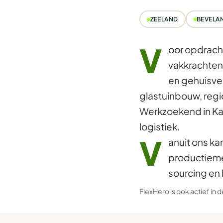
ZEELAND
BEVELA
V
oor opdrach
vakkrachten 
en gehuisves
glastuinbouw, regi
Werkzoekend in Ka
logistiek.
V
anuit ons ka
productieme
sourcing en 
FlexHero is ook actief in