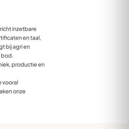
icht inzetbare
ficaten en taal,
 bij agri en
n bod.
iek, productie en
e vooral
maken onze