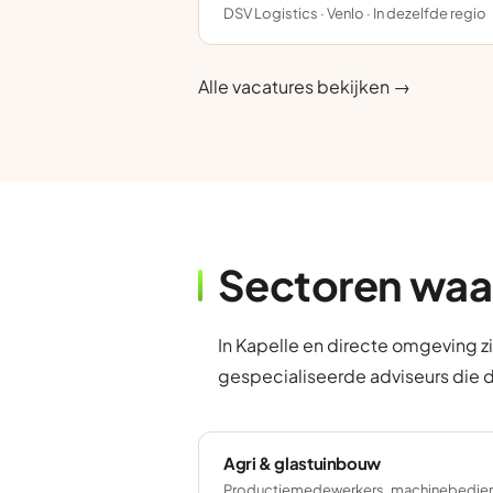
DSV Logistics · Venlo · In dezelfde regio
Alle vacatures bekijken →
Sectoren waa
In Kapelle en directe omgeving z
gespecialiseerde adviseurs die 
Agri & glastuinbouw
Productiemedewerkers, machinebedien