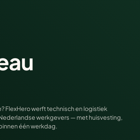
eau
? FlexHero werft technisch en logistiek
ij Nederlandse werkgevers — met huisvesting,
e binnen één werkdag.