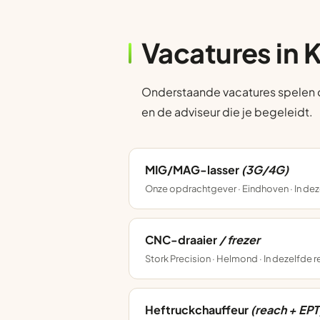
Vacatures in 
Onderstaande vacatures spelen op 
en de adviseur die je begeleidt.
MIG/MAG-lasser
(3G/4G)
Onze opdrachtgever · Eindhoven · In dez
CNC-draaier
/ frezer
Stork Precision · Helmond · In dezelfde 
Heftruckchauffeur
(reach + EPT