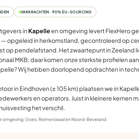
NDEN
VAKKRACHTEN · 90% EU-SOURCING
tgevers in
Kapelle
en omgeving levert FlexHero ger
— opgeleid in herkomstland, gecontroleerd op certi
t op pendelafstand. Het zwaartepunt in Zeeland ligt
onaal MKB; daar komen onze sterkste profielen aa
pelle? Wij hebben doorlopend opdrachten in techn
ntoor in Eindhoven (± 105 km) plaatsen we in Kapell
dewerkers en operators. Juist in kleinere kernen 
huisvesting het verschil.
 de omgeving:
Goes
,
Reimerswaal
en
Noord-Beveland
.