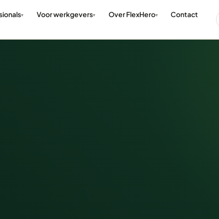
sionals
Voor werkgevers
Over FlexHero
Contact