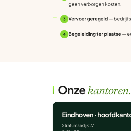
geen verborgen kosten.
Vervoer geregeld
— bedrijfs
3
Begeleiding ter plaatse
— ee
4
Onze
kantoren.
Eindhoven · hoofdkant
Stratumsedijk 27