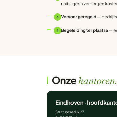
units, geen verborgen koste
Vervoer geregeld
— bedrijfs
3
Begeleiding ter plaatse
— ee
4
Onze
kantoren.
Eindhoven · hoofdkant
Stratumsedijk 27