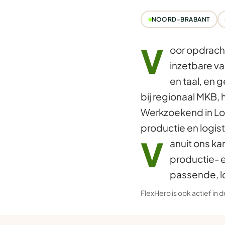
NOORD-BRABANT
V
oor opdrach
inzetbare va
en taal, en 
bij regionaal MKB, 
Werkzoekend in Lo
productie en logist
V
anuit ons ka
productie- 
passende, l
FlexHero is ook actief in