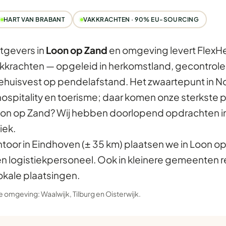
HART VAN BRABANT
VAKKRACHTEN · 90% EU-SOURCING
tgevers in
Loon op Zand
en omgeving levert FlexHe
kkrachten — opgeleid in herkomstland, gecontrolee
gehuisvest op pendelafstand. Het zwaartepunt in N
hospitality en toerisme; daar komen onze sterkste 
on op Zand? Wij hebben doorlopend opdrachten in
iek.
ntoor in Eindhoven (± 35 km) plaatsen we in Loon o
en logistiekpersoneel. Ook in kleinere gemeenten 
okale plaatsingen.
 de omgeving:
Waalwijk
,
Tilburg
en
Oisterwijk
.