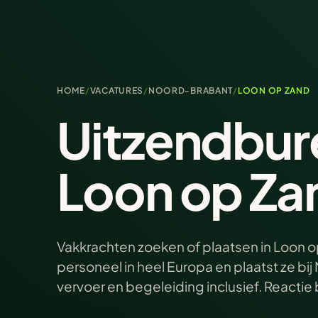
HOME
/
VACATURES
/
NOORD-BRABANT
/
LOON OP ZAND
Uitzendbur
Loon op Za
Vakkrachten zoeken of plaatsen in Loon o
personeel in heel Europa en plaatst ze b
vervoer en begeleiding inclusief. Reacti