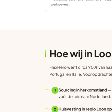
werkgevers.
Hoe wij in Lo
FlexHero werft circa 90% van haa
Portugal en Italië. Voor opdracht
Sourcing in herkomstland
— 
1
vóór de reis naar Nederland.
Huisvesting in regio Loon o
2