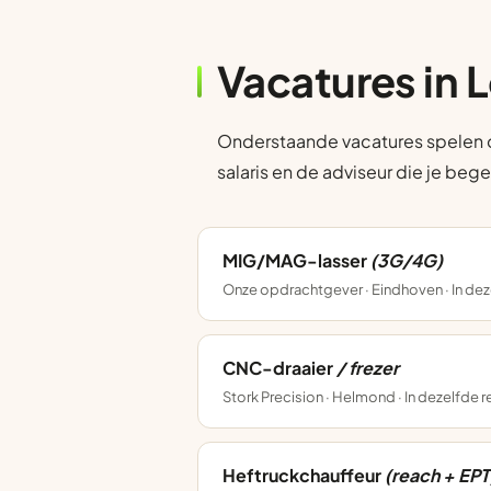
Vacatures in 
Onderstaande vacatures spelen op
salaris en de adviseur die je bege
MIG/MAG-lasser
(3G/4G)
Onze opdrachtgever · Eindhoven · In dez
CNC-draaier
/ frezer
Stork Precision · Helmond · In dezelfde 
Heftruckchauffeur
(reach + EPT