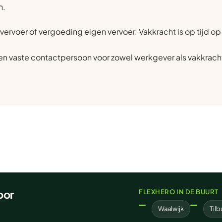
n.
vervoer of vergoeding eigen vervoer. Vakkracht is op tijd o
n vaste contactpersoon voor zowel werkgever als vakkrach
oor
FLEXHERO IN DE BUURT
Waalwijk
Tilb