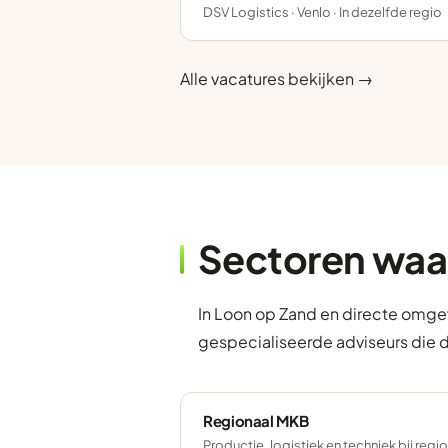
DSV Logistics · Venlo · In dezelfde regio
Alle vacatures bekijken →
Sectoren waa
In Loon op Zand en directe omgev
gespecialiseerde adviseurs die 
Regionaal MKB
Productie, logistiek en techniek bij regi