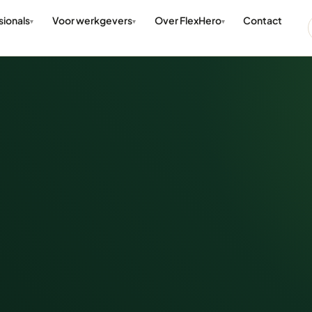
sionals
Voor werkgevers
Over FlexHero
Contact