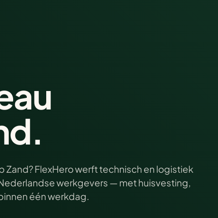
eau
nd.
p Zand? FlexHero werft technisch en logistiek
ij Nederlandse werkgevers — met huisvesting,
e binnen één werkdag.