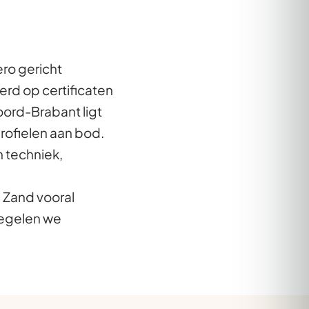
ro gericht
rd op certificaten
oord-Brabant ligt
profielen aan bod.
 techniek,
p Zand vooral
regelen we