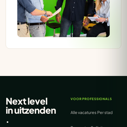
Next level
VOOR PROFESSIONALS
in
uitzenden
Alle vacatures
Per stad
.