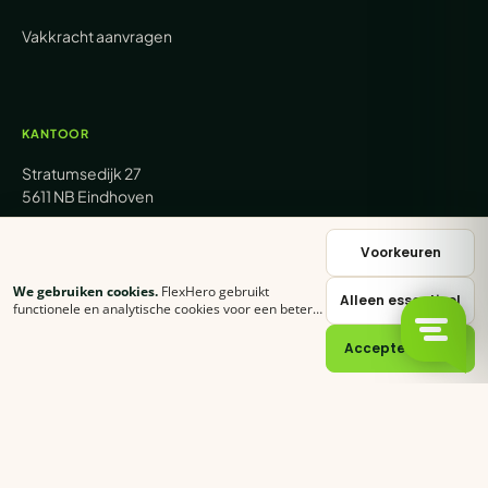
Vakkracht aanvragen
KANTOOR
Stratumsedijk 27
5611 NB Eindhoven
+31 (0) 85 62 05 000
Voorkeuren
We gebruiken cookies.
FlexHero gebruikt
Alleen essentieel
sales@flexhero.com
functionele en analytische cookies voor een betere
ervaring. Klik op
Accepteer alles
of stel zelf in
welke categorieën je toestaat.
Cookie-verklaring
Accepteer alles
recruitment@flexhero.com
→
Vakkracht aanvragen →
backoffice@flexhero.com