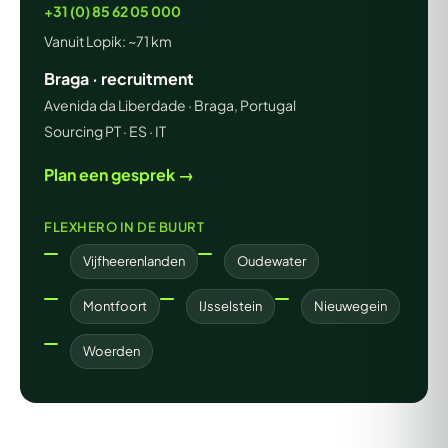
+31 (0) 85 62 05 000
Vanuit Lopik: ~71 km
Braga · recruitment
Avenida da Liberdade · Braga, Portugal
Sourcing PT · ES · IT
Plan een gesprek →
FLEXHERO IN DE BUURT
Vijfheerenlanden
Oudewater
Montfoort
IJsselstein
Nieuwegein
Woerden