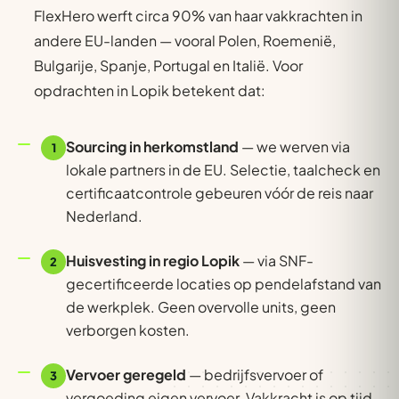
FlexHero werft circa 90% van haar vakkrachten in
andere EU-landen — vooral Polen, Roemenië,
Bulgarije, Spanje, Portugal en Italië. Voor
opdrachten in Lopik betekent dat:
Sourcing in herkomstland
— we werven via
1
lokale partners in de EU. Selectie, taalcheck en
certificaatcontrole gebeuren vóór de reis naar
Nederland.
Huisvesting in regio Lopik
— via SNF-
2
gecertificeerde locaties op pendelafstand van
de werkplek. Geen overvolle units, geen
verborgen kosten.
Vervoer geregeld
— bedrijfsvervoer of
3
vergoeding eigen vervoer. Vakkracht is op tijd