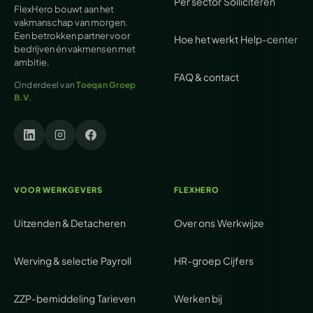
Per sector
Solliciteren
FlexHero bouwt aan het
vakmanschap van morgen.
Een betrokken partner voor
Hoe het werkt
Help-center
bedrijven én vakmensen met
ambitie.
FAQ & contact
Onderdeel van
Toeqan Groep
B.V.
VOOR WERKGEVERS
FLEXHERO
Uitzenden & Detacheren
Over ons
Werkwijze
Werving & selectie
Payroll
HR-groep
Cijfers
ZZP-bemiddeling
Tarieven
Werken bij