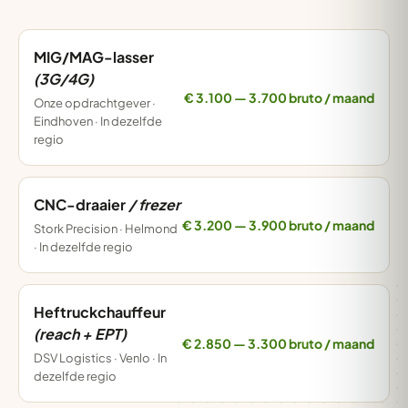
MIG/MAG-lasser
(3G/4G)
€ 3.100 — 3.700 bruto / maand
Onze opdrachtgever ·
Eindhoven · In dezelfde
regio
CNC-draaier
/ frezer
€ 3.200 — 3.900 bruto / maand
Stork Precision · Helmond
· In dezelfde regio
Heftruckchauffeur
(reach + EPT)
€ 2.850 — 3.300 bruto / maand
DSV Logistics · Venlo · In
dezelfde regio