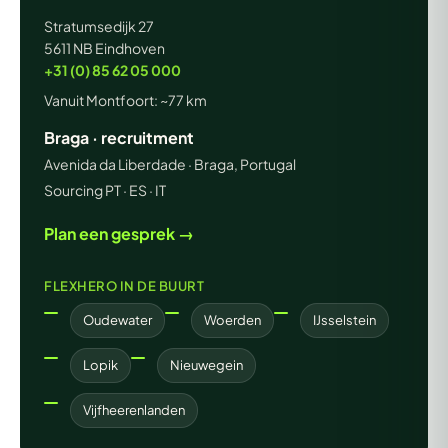
Stratumsedijk 27
5611 NB Eindhoven
+31 (0) 85 62 05 000
Vanuit Montfoort: ~77 km
Braga · recruitment
Avenida da Liberdade · Braga, Portugal
Sourcing PT · ES · IT
Plan een gesprek →
FLEXHERO IN DE BUURT
Oudewater
Woerden
IJsselstein
Lopik
Nieuwegein
Vijfheerenlanden