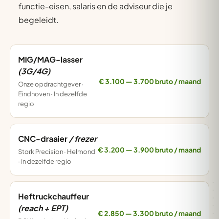
functie-eisen, salaris en de adviseur die je
begeleidt.
MIG/MAG-lasser
(3G/4G)
€ 3.100 — 3.700 bruto / maand
Onze opdrachtgever ·
Eindhoven · In dezelfde
regio
CNC-draaier
/ frezer
€ 3.200 — 3.900 bruto / maand
Stork Precision · Helmond
· In dezelfde regio
Heftruckchauffeur
(reach + EPT)
€ 2.850 — 3.300 bruto / maand