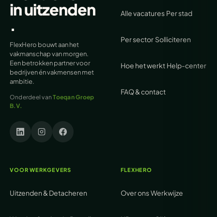
in
uitzenden
Alle vacatures
Per stad
.
Per sector
Solliciteren
FlexHero bouwt aan het
vakmanschap van morgen.
Een betrokken partner voor
Hoe het werkt
Help-center
bedrijven én vakmensen met
ambitie.
FAQ & contact
Onderdeel van
Toeqan Groep
B.V.
VOOR WERKGEVERS
FLEXHERO
Uitzenden & Detacheren
Over ons
Werkwijze