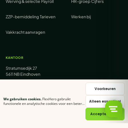
Werving & selectie
Payroll
HR-groep
Cijfers
ZZP-bemiddeling
Tarieven
Werken bij
Vakkracht aanvragen
KANTOOR
Stratumsedijk 27
5611 NB Eindhoven
+31 (0) 85 62 05 000
Voorkeuren
We gebruiken cookies.
FlexHero gebruikt
Alleen essentieel
sales@flexhero.com
functionele en analytische cookies voor een betere
ervaring. Klik op
Accepteer alles
of stel zelf in
welke categorieën je toestaat.
Cookie-verklaring
Accepteer alles
recruitment@flexhero.com
→