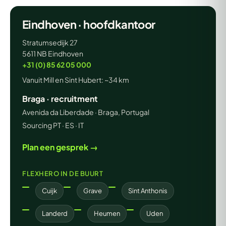
Eindhoven · hoofdkantoor
Stratumsedijk 27
5611 NB Eindhoven
+31 (0) 85 62 05 000
Vanuit Mill en Sint Hubert: ~34 km
Braga · recruitment
Avenida da Liberdade · Braga, Portugal
Sourcing PT · ES · IT
Plan een gesprek →
FLEXHERO IN DE BUURT
Cuijk
Grave
Sint Anthonis
Landerd
Heumen
Uden