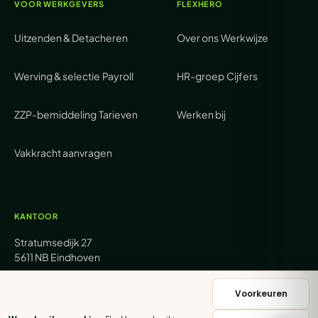
VOOR WERKGEVERS
FLEXHERO
Uitzenden & Detacheren
Over ons
Werkwijze
Werving & selectie
Payroll
HR-groep
Cijfers
ZZP-bemiddeling
Tarieven
Werken bij
Vakkracht aanvragen
KANTOOR
Stratumsedijk 27
5611 NB Eindhoven
+31 (0) 85 62 05 000
Voorkeuren