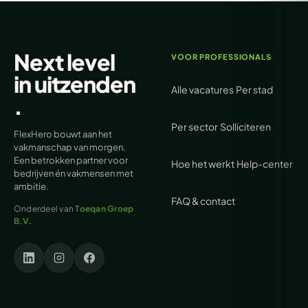
Next level
VOOR PROFESSIONALS
in
uitzenden
Alle vacatures
Per stad
.
Per sector
Solliciteren
FlexHero bouwt aan het
vakmanschap van morgen.
Een betrokken partner voor
Hoe het werkt
Help-center
bedrijven én vakmensen met
ambitie.
FAQ & contact
Onderdeel van
Toeqan Groep
B.V.