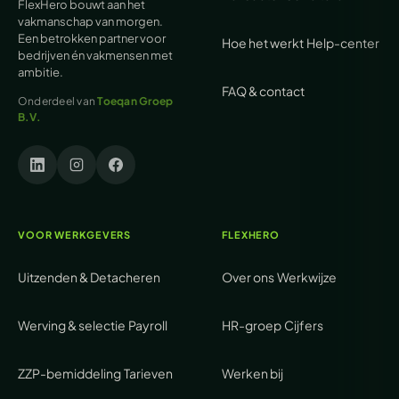
FlexHero bouwt aan het
vakmanschap van morgen.
Een betrokken partner voor
Hoe het werkt
Help-center
bedrijven én vakmensen met
ambitie.
FAQ & contact
Onderdeel van
Toeqan Groep
B.V.
VOOR WERKGEVERS
FLEXHERO
Uitzenden & Detacheren
Over ons
Werkwijze
Werving & selectie
Payroll
HR-groep
Cijfers
ZZP-bemiddeling
Tarieven
Werken bij