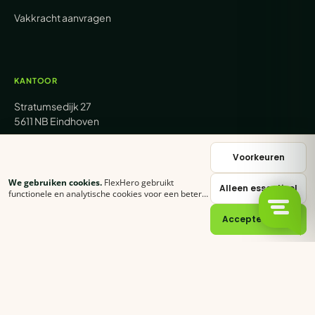
Vakkracht aanvragen
KANTOOR
Stratumsedijk 27
5611 NB Eindhoven
+31 (0) 85 62 05 000
Voorkeuren
We gebruiken cookies.
FlexHero gebruikt
Alleen essentieel
sales@flexhero.com
functionele en analytische cookies voor een betere
ervaring. Klik op
Accepteer alles
of stel zelf in
welke categorieën je toestaat.
Cookie-verklaring
Accepteer alles
recruitment@flexhero.com
→
Vakkracht aanvragen →
backoffice@flexhero.com