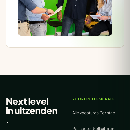
Next level
VOOR PROFESSIONALS
in
uitzenden
Alle vacatures
Per stad
.
Per sector
Solliciteren