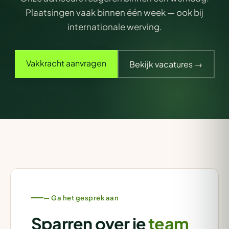
Plaatsingen vaak binnen één week — ook bij
internationale werving.
Vakkracht aanvragen
Bekijk vacatures →
— Ga het gesprek aan
Sparren over je
team