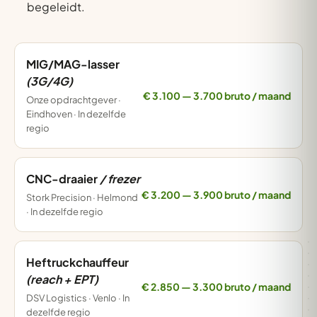
begeleidt.
MIG/MAG-lasser
(3G/4G)
€ 3.100 — 3.700 bruto / maand
Onze opdrachtgever ·
Eindhoven · In dezelfde
regio
CNC-draaier
/ frezer
€ 3.200 — 3.900 bruto / maand
Stork Precision · Helmond
· In dezelfde regio
Heftruckchauffeur
(reach + EPT)
€ 2.850 — 3.300 bruto / maand
DSV Logistics · Venlo · In
dezelfde regio