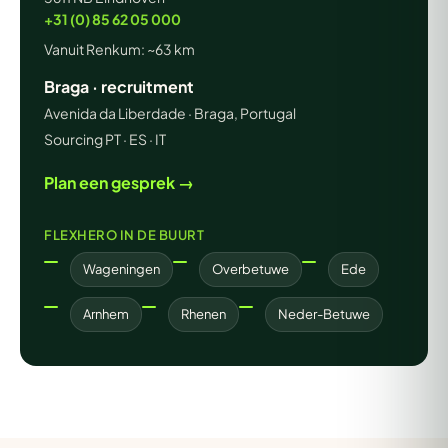
+31 (0) 85 62 05 000
Vanuit Renkum: ~63 km
Braga · recruitment
Avenida da Liberdade · Braga, Portugal
Sourcing PT · ES · IT
Plan een gesprek →
FLEXHERO IN DE BUURT
Wageningen
Overbetuwe
Ede
Arnhem
Rhenen
Neder-Betuwe