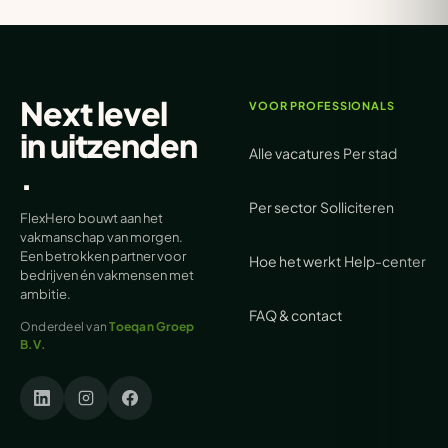
Next level
VOOR PROFESSIONALS
in
uitzenden
Alle vacatures
Per stad
.
Per sector
Solliciteren
FlexHero bouwt aan het
vakmanschap van morgen.
Een betrokken partner voor
Hoe het werkt
Help-center
bedrijven én vakmensen met
ambitie.
FAQ & contact
Onderdeel van
Toeqan Groep
B.V.