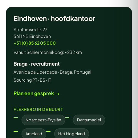
Eindhoven · hoofdkantoor
Stratumsedijk 27
5611 NB Eindhoven
+31 (0) 85 62 05 000
Vanuit Schiermonnikoog: ~232 km
Braga · recruitment
Avenida da Liberdade · Braga, Portugal
Sourcing PT · ES · IT
Plan een gesprek →
FLEXHERO IN DE BUURT
Noardeast-Fryslân
Dantumadiel
Ameland
Het Hogeland