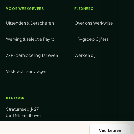
VOOR WERKGEVERS
FLEXHERO
Uitzenden & Detacheren
Over ons
Werkwijze
Werving & selectie
Payroll
HR-groep
Cijfers
ZZP-bemiddeling
Tarieven
Werken bij
Vakkracht aanvragen
KANTOOR
Stratumsedijk 27
5611 NB Eindhoven
+31 (0) 85 62 05 000
Voorkeuren