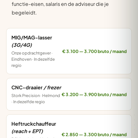
functie-eisen, salaris en de adviseur die je
begeleidt.
MIG/MAG-lasser
(3G/4G)
€ 3.100 — 3.700 bruto / maand
Onze opdrachtgever ·
Eindhoven · In dezelfde
regio
CNC-draaier
/ frezer
€ 3.200 — 3.900 bruto / maand
Stork Precision · Helmond
· In dezelfde regio
Heftruckchauffeur
(reach + EPT)
€ 2.850 — 3.300 bruto / maand