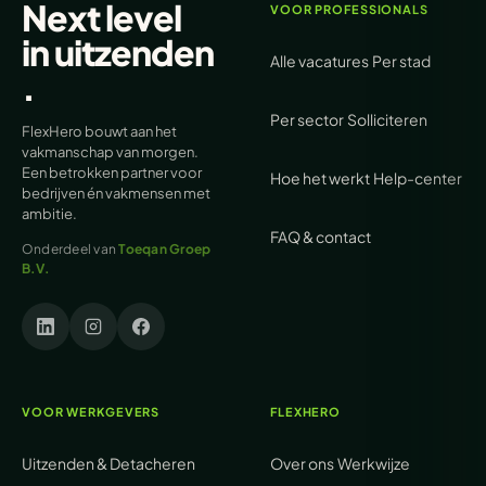
Next level
VOOR PROFESSIONALS
in
uitzenden
Alle vacatures
Per stad
.
Per sector
Solliciteren
FlexHero bouwt aan het
vakmanschap van morgen.
Een betrokken partner voor
Hoe het werkt
Help-center
bedrijven én vakmensen met
ambitie.
FAQ & contact
Onderdeel van
Toeqan Groep
B.V.
VOOR WERKGEVERS
FLEXHERO
Uitzenden & Detacheren
Over ons
Werkwijze