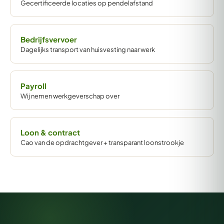
Gecertificeerde locaties op pendelafstand
Bedrijfsvervoer
Dagelijks transport van huisvesting naar werk
Payroll
Wij nemen werkgeverschap over
Loon & contract
Cao van de opdrachtgever + transparant loonstrookje