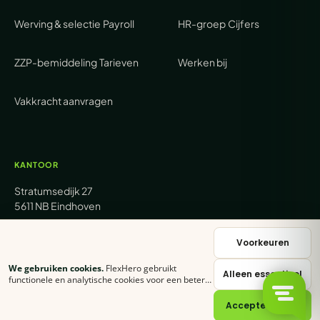
Werving & selectie
Payroll
HR-groep
Cijfers
ZZP-bemiddeling
Tarieven
Werken bij
Vakkracht aanvragen
KANTOOR
Stratumsedijk 27
5611 NB Eindhoven
+31 (0) 85 62 05 000
Voorkeuren
We gebruiken cookies.
FlexHero gebruikt
Alleen essentieel
sales@flexhero.com
functionele en analytische cookies voor een betere
ervaring. Klik op
Accepteer alles
of stel zelf in
welke categorieën je toestaat.
Cookie-verklaring
Accepteer alles
recruitment@flexhero.com
→