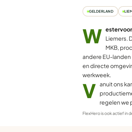
GELDERLAND
LIE
W
estervoor
Liemers. 
MKB, proce
andere EU-landen —
en directe omgevin
werkweek.
V
anuit ons ka
productieme
regelen we 
FlexHero is ook actief in