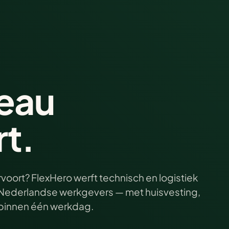
eau
t.
voort? FlexHero werft technisch en logistiek
ij Nederlandse werkgevers — met huisvesting,
e binnen één werkdag.