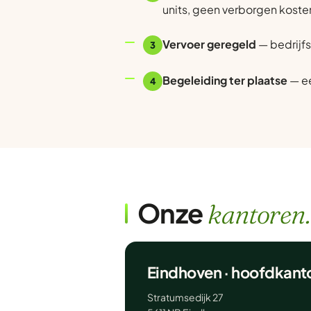
units, geen verborgen koste
Vervoer geregeld
— bedrijfs
3
Begeleiding ter plaatse
— ee
4
Onze
kantoren.
Eindhoven · hoofdkant
Stratumsedijk 27