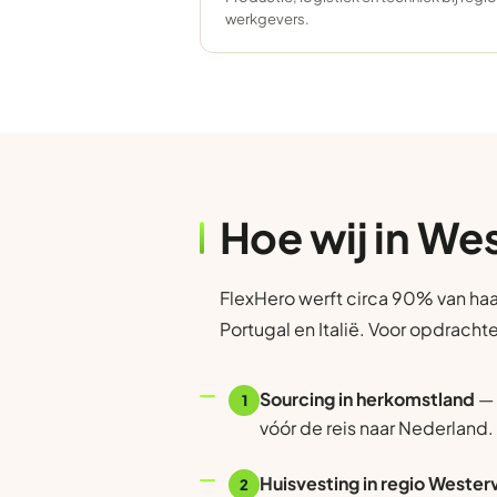
werkgevers.
Hoe wij in We
FlexHero werft circa 90% van haa
Portugal en Italië. Voor opdracht
Sourcing in herkomstland
— 
1
vóór de reis naar Nederland.
Huisvesting in regio Wester
2