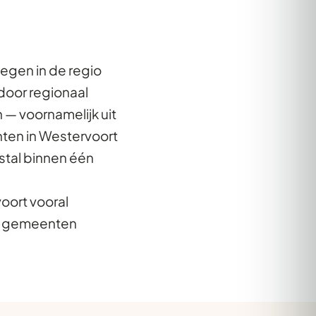
egen in de regio
door regionaal
 — voornamelijk uit
nten in Westervoort
stal binnen één
oort vooral
re gemeenten