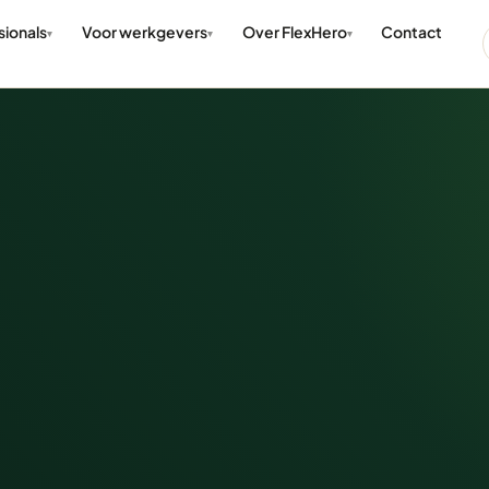
sionals
Voor werkgevers
Over FlexHero
Contact