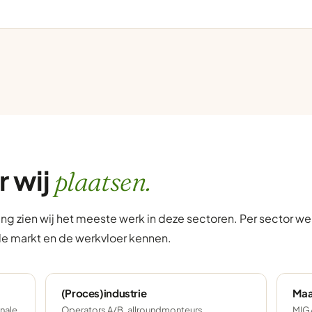
r wij
plaatsen.
ng zien wij het meeste werk in deze sectoren. Per sector w
de markt en de werkvloer kennen.
(Proces)industrie
Maa
onale
Operators A/B, allroundmonteurs,
MIG/