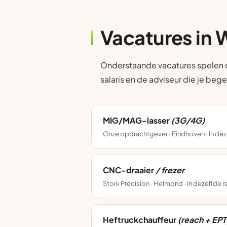
Vacatures in
Onderstaande vacatures spelen op
salaris en de adviseur die je bege
MIG/MAG-lasser
(3G/4G)
Onze opdrachtgever · Eindhoven · In dez
CNC-draaier
/ frezer
Stork Precision · Helmond · In dezelfde 
Heftruckchauffeur
(reach + EPT