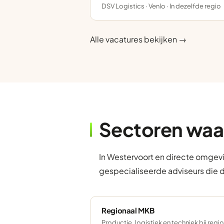
DSV Logistics · Venlo · In dezelfde regio
Alle vacatures bekijken →
Sectoren waa
In Westervoort en directe omgevi
gespecialiseerde adviseurs die 
Regionaal MKB
Productie, logistiek en techniek bij regi