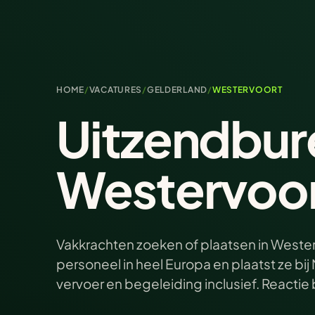
HOME
/
VACATURES
/
GELDERLAND
/
WESTERVOORT
Uitzendbur
Westervoor
Vakkrachten zoeken of plaatsen in Wester
personeel in heel Europa en plaatst ze b
vervoer en begeleiding inclusief. Reacti