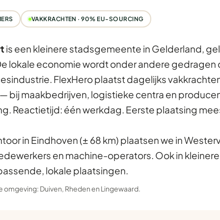
MERS
VAKKRACHTEN · 90% EU-SOURCING
t
is een kleinere stadsgemeente in Gelderland, gel
De lokale economie wordt onder andere gedragen 
sindustrie. FlexHero plaatst dagelijks vakkrachten
 bij maakbedrijven, logistieke centra en produce
g. Reactietijd: één werkdag. Eerste plaatsing mee
ntoor in Eindhoven (± 68 km) plaatsen we in Westerv
dewerkers en machine-operators. Ook in kleine
passende, lokale plaatsingen.
 de omgeving:
Duiven
,
Rheden
en
Lingewaard
.