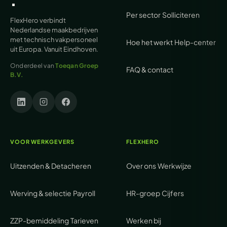
Per sector
Solliciteren
FlexHero verbindt
Nederlandse maakbedrijven
met technisch vakpersoneel
Hoe het werkt
Help-center
uit Europa. Vanuit Eindhoven.
Onderdeel van
Toeqan Groep
FAQ & contact
B.V.
VOOR WERKGEVERS
FLEXHERO
Uitzenden & Detacheren
Over ons
Werkwijze
Werving & selectie
Payroll
HR-groep
Cijfers
ZZP-bemiddeling
Tarieven
Werken bij