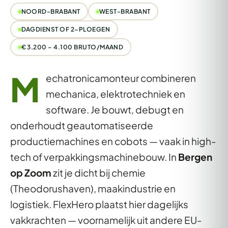
NOORD-BRABANT
WEST-BRABANT
DAGDIENST OF 2-PLOEGEN
€ 3.200 – 4.100 BRUTO/MAAND
M
echatronicamonteur combineren
mechanica, elektrotechniek en
software. Je bouwt, debugt en
onderhoudt geautomatiseerde
productiemachines en cobots — vaak in high-
tech of verpakkingsmachinebouw. In
Bergen
op Zoom
zit je dicht bij chemie
(Theodorushaven), maakindustrie en
logistiek. FlexHero plaatst hier dagelijks
vakkrachten — voornamelijk uit andere EU-