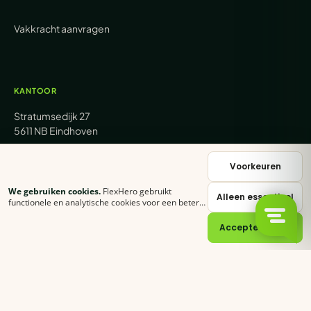
Vakkracht aanvragen
KANTOOR
Stratumsedijk 27
5611 NB Eindhoven
+31 (0) 85 62 05 000
Voorkeuren
We gebruiken cookies.
FlexHero gebruikt
Alleen essentieel
sales@flexhero.com
functionele en analytische cookies voor een betere
ervaring. Klik op
Accepteer alles
of stel zelf in
welke categorieën je toestaat.
Cookie-verklaring
Accepteer alles
recruitment@flexhero.com
→
Vakkracht aanvragen →
backoffice@flexhero.com