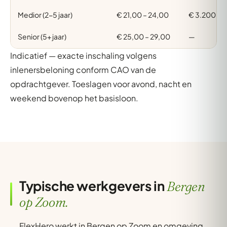
Medior (2-5 jaar)
€ 21,00 – 24,00
€ 3.200 – 
Senior (5+ jaar)
€ 25,00 – 29,00
—
Indicatief — exacte inschaling volgens
inlenersbeloning conform CAO van de
opdrachtgever. Toeslagen voor avond, nacht en
weekend bovenop het basisloon.
Typische werkgevers in
Bergen
op Zoom.
FlexHero werkt in Bergen op Zoom en omgeving