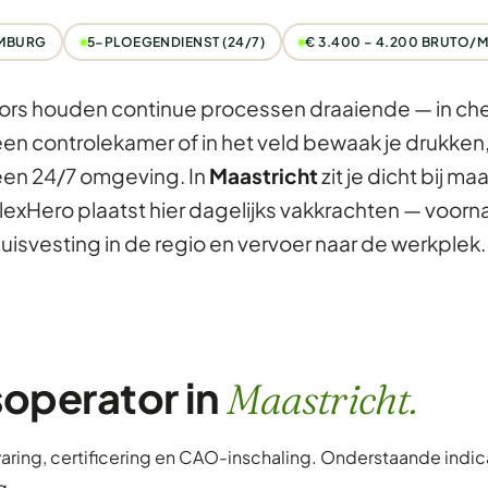
IMBURG
5-PLOEGENDIENST (24/7)
€ 3.400 – 4.200 BRUTO/
rs houden continue processen draaiende — in che
een controlekamer of in het veld bewaak je drukke
een 24/7 omgeving. In
Maastricht
zit je dicht bij ma
FlexHero plaatst hier dagelijks vakkrachten — voorn
isvesting in de regio en vervoer naar de werkplek.
soperator in
Maastricht.
varing, certificering en CAO-inschaling. Onderstaande indic
g.