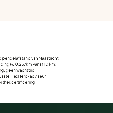
.
p pendelafstand van Maastricht
eding (€ 0,23/km vanaf 10 km)
ng, geen wachttijd
vaste FlexHero-adviseur
(her)certificering