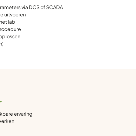
arameters via DCS of SCADA
le uitvoeren
het lab
procedure
 oplossen
n)
.
jkbare ervaring
werken