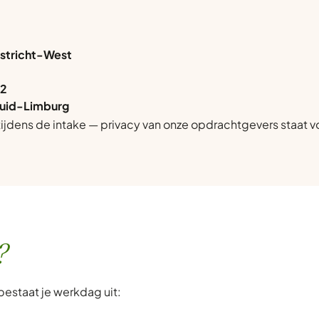
astricht-West
A2
Zuid-Limburg
jdens de intake — privacy van onze opdrachtgevers staat v
?
bestaat je werkdag uit: