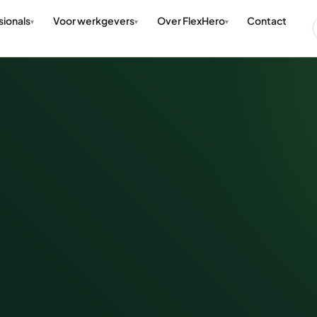
sionals
Voor werkgevers
Over FlexHero
Contact