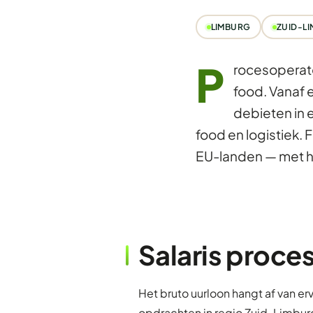
LIMBURG
ZUID-L
P
rocesoperato
food. Vanaf 
debieten in 
food en logistiek. 
EU-landen — met hu
Salaris proce
Het bruto uurloon hangt af van er
opdrachten in regio Zuid-Limbur