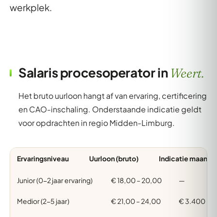
werkplek.
Salaris procesoperator in
Weert.
Het bruto uurloon hangt af van ervaring, certificering
en CAO-inschaling. Onderstaande indicatie geldt
voor opdrachten in regio Midden-Limburg.
Ervaringsniveau
Uurloon (bruto)
Indicatie maand (
Junior (0-2 jaar ervaring)
€ 18,00 – 20,00
—
Medior (2-5 jaar)
€ 21,00 – 24,00
€ 3.400 – 