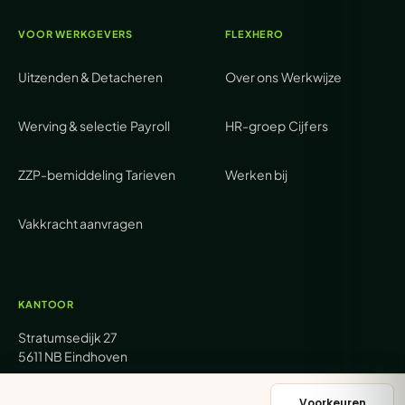
VOOR WERKGEVERS
FLEXHERO
Uitzenden & Detacheren
Over ons
Werkwijze
Werving & selectie
Payroll
HR-groep
Cijfers
ZZP-bemiddeling
Tarieven
Werken bij
Vakkracht aanvragen
KANTOOR
Stratumsedijk 27
5611 NB Eindhoven
+31 (0) 85 62 05 000
Voorkeuren