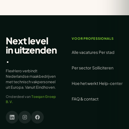
Next level
VOOR PROFESSIONALS
in
uitzenden
Alle vacatures
Per stad
.
Per sector
Solliciteren
FlexHero verbindt
Nederlandse maakbedrijven
met technisch vakpersoneel
Hoe het werkt
Help-center
uit Europa. Vanuit Eindhoven.
Onderdeel van
Toeqan Groep
FAQ & contact
B.V.