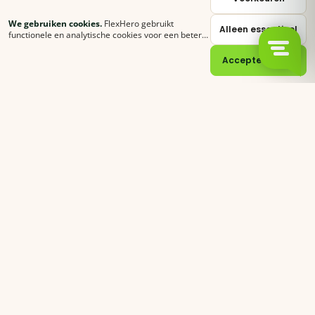
We gebruiken cookies.
FlexHero gebruikt
Alleen essentieel
sales@flexhero.com
functionele en analytische cookies voor een betere
ervaring. Klik op
Accepteer alles
of stel zelf in
welke categorieën je toestaat.
Cookie-verklaring
Accepteer alles
recruitment@flexhero.com
→
Vakkracht aanvragen →
backoffice@flexhero.com
© 2026 FlexHero B.V. · KvK 95074902 · BTW NL866991013B01
Privacy
Voorwaarden
Cookies
Sitemap