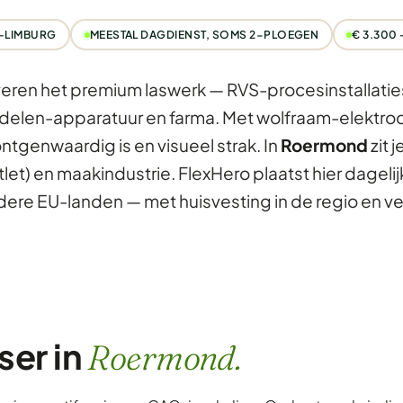
-LIMBURG
MEESTAL DAGDIENST, SOMS 2-PLOEGEN
€ 3.300
veren het premium laswerk — RVS-procesinstallatie
elen-apparatuur en farma. Met wolfraam-elektrode
öntgenwaardig is en visueel strak. In
Roermond
zit j
tlet) en maakindustrie. FlexHero plaatst hier dagel
ndere EU-landen — met huisvesting in de regio en v
ser in
Roermond.