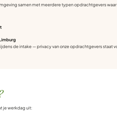
mgeving samen met meerdere typen opdrachtgevers waar vra
t
-Limburg
jdens de intake — privacy van onze opdrachtgevers staat v
?
t je werkdag uit: