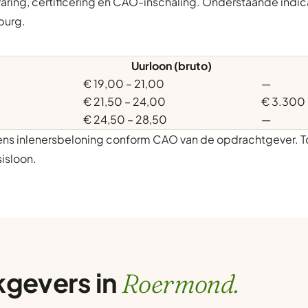
varing, certificering en CAO-inschaling. Onderstaande indic
burg.
Uurloon (bruto)
€ 19,00 – 21,00
—
€ 21,50 – 24,00
€ 3.300
€ 24,50 – 28,50
—
gens inlenersbeloning conform CAO van de opdrachtgever. T
isloon.
kgevers in
Roermond.