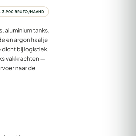
 – 3.900 BRUTO/MAAND
s, aluminium tanks,
 en argon haal je
e dicht bij logistiek,
ijks vakkrachten —
ervoer naar de