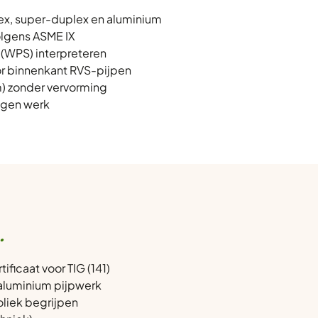
lex, super-duplex en aluminium
volgens ASME IX
 (WPS) interpreteren
 binnenkant RVS-pijpen
m) zonder vervorming
igen werk
.
ficaat voor TIG (141)
 aluminium pijpwerk
liek begrijpen