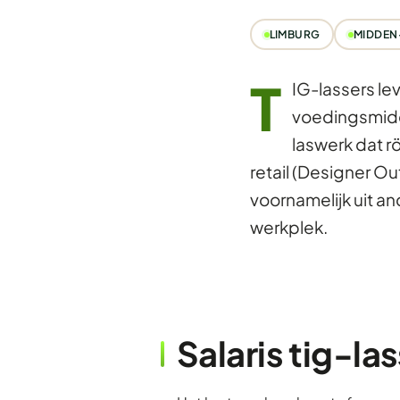
LIMBURG
MIDDEN
T
IG-lassers le
voedingsmidd
laswerk dat r
retail (Designer Ou
voornamelijk uit a
werkplek.
Salaris tig-las