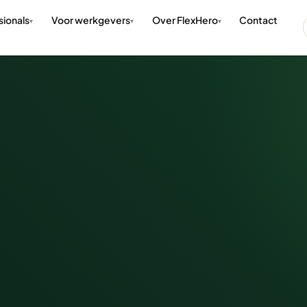
sionals
Voor werkgevers
Over FlexHero
Contact