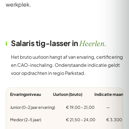
werkplek.
Salaris tig-lasser in
Heerlen.
Het bruto uurloon hangt af van ervaring, certificering
en CAO-inschaling. Onderstaande indicatie geldt
voor opdrachten in regio Parkstad.
Ervaringsniveau
Uurloon (bruto)
Indicatie maand (
Junior (0-2 jaar ervaring)
€ 19,00 – 21,00
—
Medior (2-5 jaar)
€ 21,50 – 24,00
€ 3.300 – 