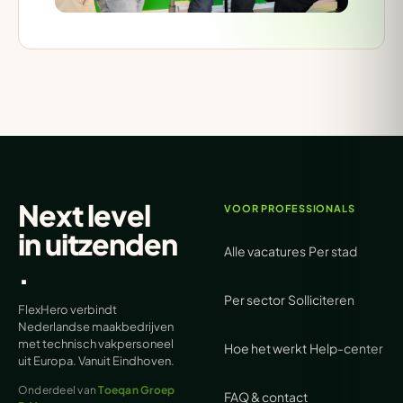
Next level
VOOR PROFESSIONALS
in
uitzenden
Alle vacatures
Per stad
.
Per sector
Solliciteren
FlexHero verbindt
Nederlandse maakbedrijven
met technisch vakpersoneel
Hoe het werkt
Help-center
uit Europa. Vanuit Eindhoven.
Onderdeel van
Toeqan Groep
FAQ & contact