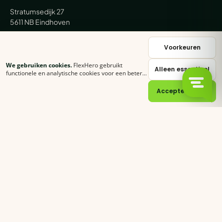
Stratumsedijk 27
5611 NB Eindhoven
+31 (0) 85 62 05 000
Voorkeuren
We gebruiken cookies.
FlexHero gebruikt
Alleen essentieel
sales@flexhero.com
functionele en analytische cookies voor een betere
ervaring. Klik op
Accepteer alles
of stel zelf in
welke categorieën je toestaat.
Cookie-verklaring
Accepteer alles
recruitment@flexhero.com
→
Vakkracht aanvragen →
backoffice@flexhero.com
© 2026 FlexHero B.V. · KvK 95074902 · BTW NL866991013B01
Privacy
Voorwaarden
Cookies
Sitemap