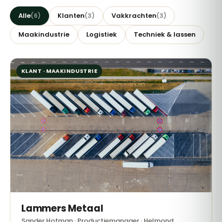
Alle
Klanten
Vakkrachten
(6)
(3)
(3)
Maakindustrie
Logistiek
Techniek & lassen
KLANT · MAAKINDUSTRIE
Lammers Metaal
Sander Hofman · Productiemanager · Helmond