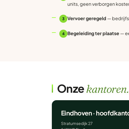
units, geen verborgen koste
Vervoer geregeld
— bedrijfs
3
Begeleiding ter plaatse
— ee
4
Onze
kantoren.
Eindhoven · hoofdkant
Stratumsedijk 27