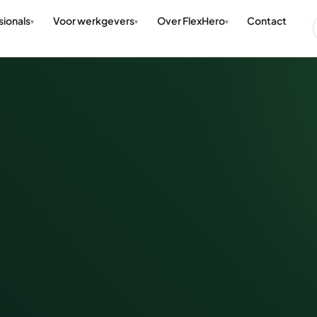
sionals
Voor werkgevers
Over FlexHero
Contact