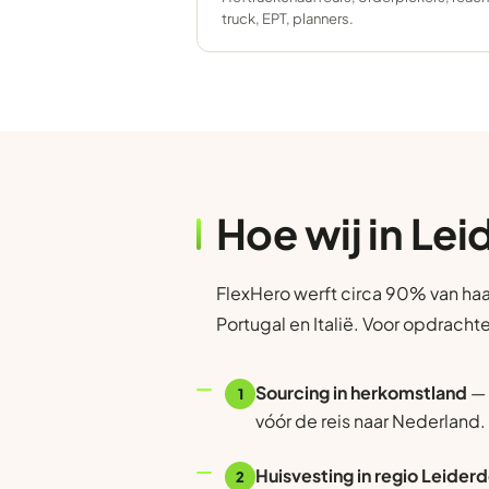
truck, EPT, planners.
Hoe wij in Le
FlexHero werft circa 90% van haa
Portugal en Italië. Voor opdracht
Sourcing in herkomstland
— 
1
vóór de reis naar Nederland.
Huisvesting in regio Leider
2