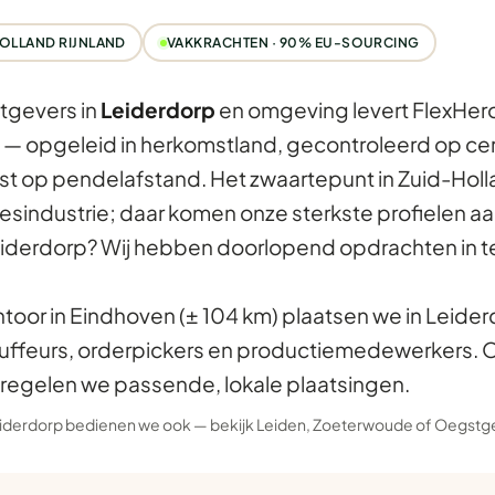
OLLAND RIJNLAND
VAKKRACHTEN · 90% EU-SOURCING
tgevers in
Leiderdorp
en omgeving levert FlexHero
— opgeleid in herkomstland, gecontroleerd op certi
t op pendelafstand. Het zwaartepunt in Zuid-Holland
cesindustrie; daar komen onze sterkste profielen a
iderdorp? Wij hebben doorlopend opdrachten in t
ntoor in Eindhoven (± 104 km) plaatsen we in Leider
uffeurs, orderpickers en productiemedewerkers. Oo
egelen we passende, lokale plaatsingen.
eiderdorp bedienen we ook — bekijk
Leiden
,
Zoeterwoude
of
Oegstg