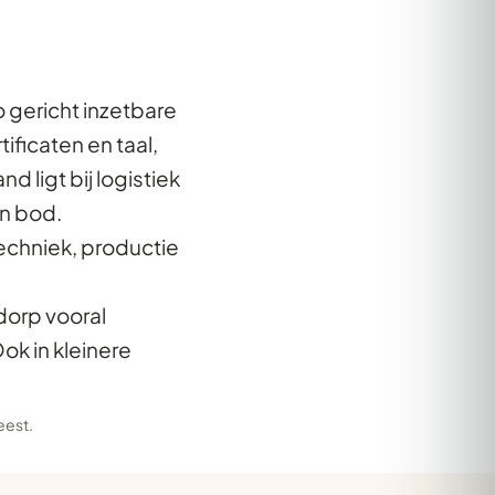
 gericht inzetbare
ficaten en taal,
 ligt bij logistiek
an bod.
echniek, productie
dorp vooral
k in kleinere
eest
.