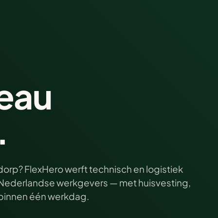
eau
.
orp? FlexHero werft technisch en logistiek
ij Nederlandse werkgevers — met huisvesting,
e binnen één werkdag.