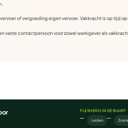
n.
vervoer of vergoeding eigen vervoer. Vakkracht is op tijd o
n vaste contactpersoon voor zowel werkgever als vakkrach
oor
FLEXHERO IN DE BUURT
Leiden
Zoet