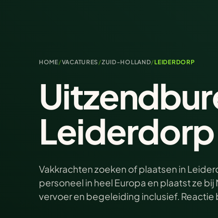
HOME
/
VACATURES
/
ZUID-HOLLAND
/
LEIDERDORP
Uitzendbur
Leiderdorp
Vakkrachten zoeken of plaatsen in Leiderd
personeel in heel Europa en plaatst ze b
vervoer en begeleiding inclusief. Reacti