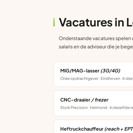
Vacatures in 
Onderstaande vacatures spelen op
salaris en de adviseur die je bege
MIG/MAG-lasser
(3G/4G)
Onze opdrachtgever · Eindhoven · In dez
CNC-draaier
/ frezer
Stork Precision · Helmond · In dezelfde 
Heftruckchauffeur
(reach + EPT