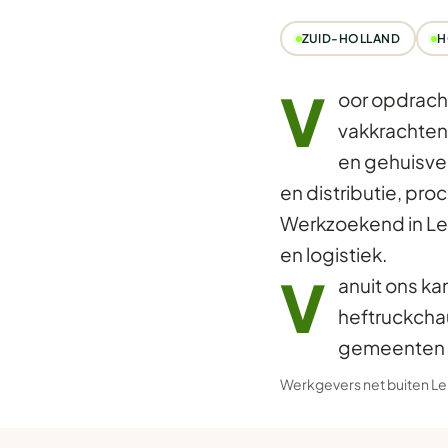
ZUID-HOLLAND
H
V
oor opdrach
vakkrachten 
en gehuisves
en distributie, pro
Werkzoekend in Le
en logistiek.
V
anuit ons ka
heftruckcha
gemeenten r
Werkgevers net buiten L