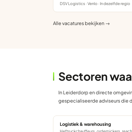
DSV Logistics · Venlo · In dezelfde regio
Alle vacatures bekijken →
Sectoren waa
In Leiderdorp en directe omgevin
gespecialiseerde adviseurs die 
Logistiek & warehousing
Heftruckchauffeurs, orderpickers, reach