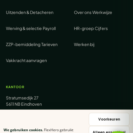
Uitzenden & Detacheren
Over ons
Werkwijze
Werving & selectie
Payroll
HR-groep
Cijfers
ZZP-bemiddeling
Tarieven
Werken bij
Vakkracht aanvragen
KANTOOR
Stratumsedijk 27
5611 NB Eindhoven
+31 (0) 85 62 05 000
Voorkeuren
We gebruiken cookies.
FlexHero gebruikt
Alleen essentieel
sales@flexhero.com