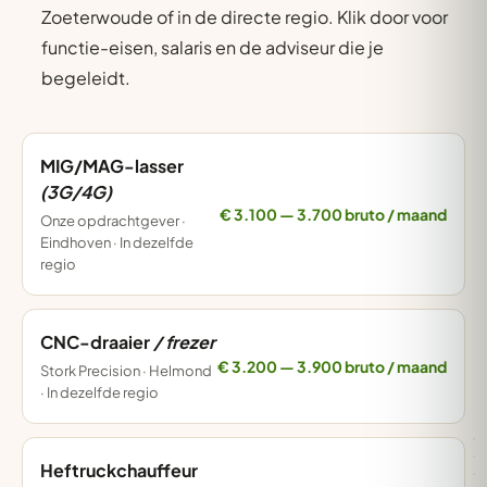
Zoeterwoude of in de directe regio. Klik door voor
functie-eisen, salaris en de adviseur die je
begeleidt.
MIG/MAG-lasser
(3G/4G)
€ 3.100 — 3.700 bruto / maand
Onze opdrachtgever ·
Eindhoven · In dezelfde
regio
CNC-draaier
/ frezer
€ 3.200 — 3.900 bruto / maand
Stork Precision · Helmond
· In dezelfde regio
Heftruckchauffeur