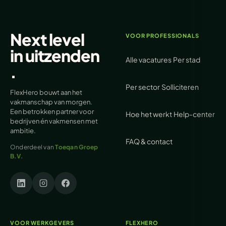
Next level
VOOR PROFESSIONALS
in
uitzenden
Alle vacatures
Per stad
.
Per sector
Solliciteren
FlexHero bouwt aan het
vakmanschap van morgen.
Een betrokken partner voor
Hoe het werkt
Help-center
bedrijven én vakmensen met
ambitie.
FAQ & contact
Onderdeel van
Toeqan Groep
B.V.
VOOR WERKGEVERS
FLEXHERO