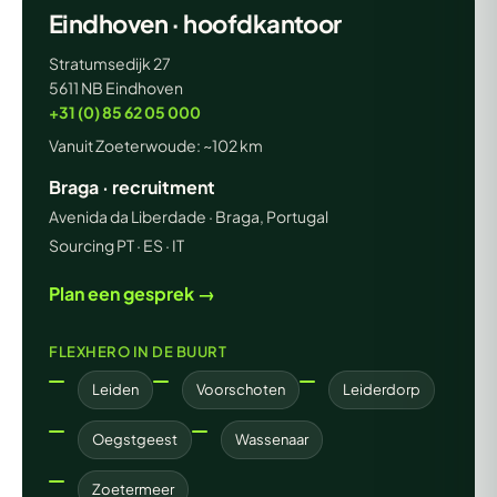
Eindhoven · hoofdkantoor
Stratumsedijk 27
5611 NB Eindhoven
+31 (0) 85 62 05 000
Vanuit Zoeterwoude: ~102 km
Braga · recruitment
Avenida da Liberdade · Braga, Portugal
Sourcing PT · ES · IT
Plan een gesprek →
FLEXHERO IN DE BUURT
Leiden
Voorschoten
Leiderdorp
Oegstgeest
Wassenaar
Zoetermeer