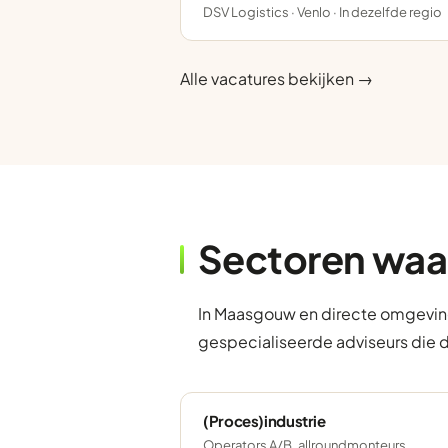
DSV Logistics · Venlo · In dezelfde regio
Alle vacatures bekijken →
Sectoren waa
In Maasgouw en directe omgeving
gespecialiseerde adviseurs die 
(Proces)industrie
Operators A/B, allroundmonteurs,