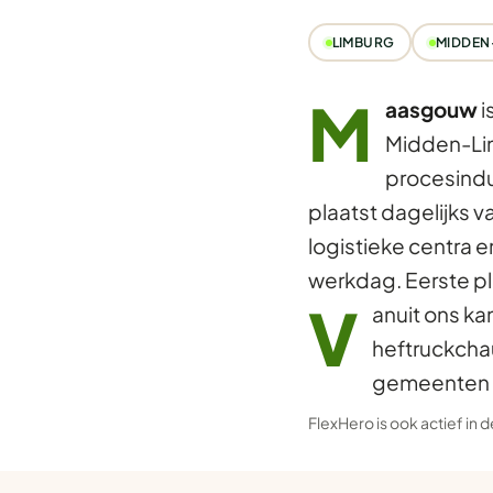
LIMBURG
MIDDEN
M
aasgouw
i
Midden-Li
procesindus
plaatst dagelijks 
logistieke centra 
werkdag. Eerste p
V
anuit ons ka
heftruckcha
gemeenten r
FlexHero is ook actief in