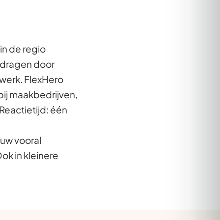
in de regio
edragen door
 werk. FlexHero
bij maakbedrijven,
eactietijd: één
ouw vooral
k in kleinere