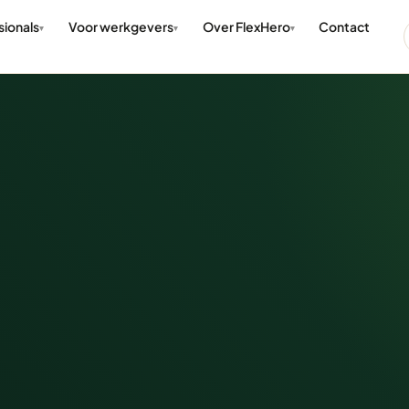
sionals
Voor werkgevers
Over FlexHero
Contact