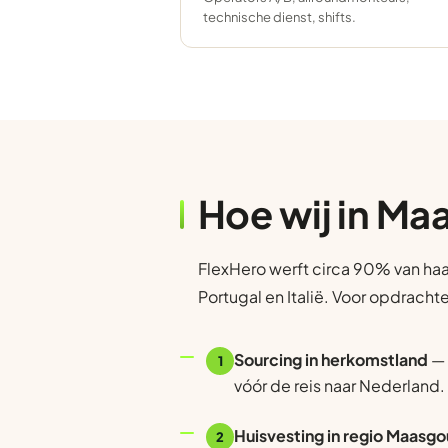
technische dienst, shifts.
Hoe wij in M
FlexHero werft circa 90% van haa
Portugal en Italië. Voor opdrach
Sourcing in herkomstland
— 
1
vóór de reis naar Nederland.
Huisvesting in regio Maasg
2