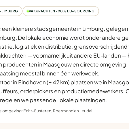
-LIMBURG
VAKKRACHTEN · 90% EU-SOURCING
s een kleinere stadsgemeente in Limburg, gelegen 
mburg. De lokale economie wordt onder andere g
trie, logistiek en distributie, grensoverschrijdend
vakkrachten — voornamelijk uit andere EU-landen — 
en producenten in Maasgouw en directe omgeving. R
laatsing meestal binnen één werkweek.
ntoor in Eindhoven (± 42 km) plaatsen we in Maasg
uffeurs, orderpickers en productiemedewerkers. Oo
egelen we passende, lokale plaatsingen.
 de omgeving:
Echt-Susteren
,
Roermond
en
Leudal
.