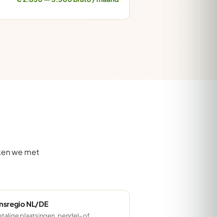
rken we met
nsregio NL/DE
talige plaatsingen, pendel- of