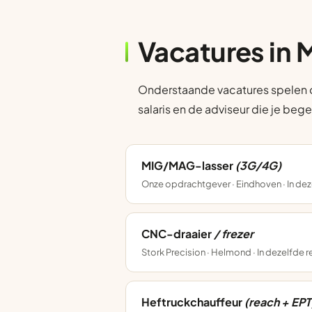
Vacatures in
Onderstaande vacatures spelen op
salaris en de adviseur die je bege
MIG/MAG-lasser
(3G/4G)
Onze opdrachtgever · Eindhoven · In dez
CNC-draaier
/ frezer
Stork Precision · Helmond · In dezelfde 
Heftruckchauffeur
(reach + EPT