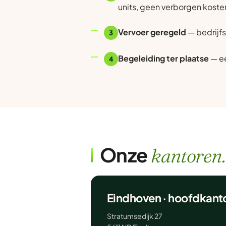
units, geen verborgen koste
Vervoer geregeld
— bedrijfs
3
Begeleiding ter plaatse
— ee
4
Onze
kantoren.
Eindhoven · hoofdkant
Stratumsedijk 27