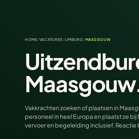
HOME
/
VACATURES
/
LIMBURG
/
MAASGOUW
Uitzendbur
Maasgouw
Vakkrachten zoeken of plaatsen in Maasgo
personeel in heel Europa en plaatst ze b
vervoer en begeleiding inclusief. Reacti