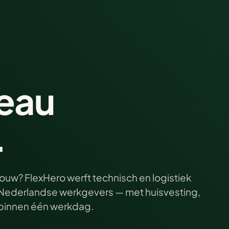
eau
.
uw? FlexHero werft technisch en logistiek
ij Nederlandse werkgevers — met huisvesting,
e binnen één werkdag.