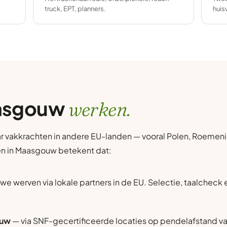
truck, EPT, planners.
huis
aasgouw
werken.
r vakkrachten in andere EU-landen — vooral Polen, Roemenië
ten in Maasgouw betekent dat:
we werven via lokale partners in de EU. Selectie, taalcheck
ouw
— via SNF-gecertificeerde locaties op pendelafstand v